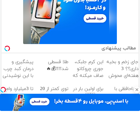
مطالب پیشنهادی
جای زخم و بخیه
این کرم جلبک،
طلا قسطی
پیشگیری و
داری؟؟ 3
جوری چروکاتو
شد!!!!💰🔥
درمان کبد چرب
هفته‌ای محوش
صاف میکنه که
با این نوشیدنی
کن!
انگار بوتاکس
گیاهی
خداحافظی با
برای اولین بار در
توی کمتر از 20
تا 3میلیارد وام
کردی!(تخفیف
کمردرد، بدون
ایران🇮🇷 این
روز جای زخماتو
سرمایه در
ویژه)
قرص و آمپول
دکتر کرم ترمیم
محو کن!🔥 (با
گردش
کننده 23 روزه
ضمانت)
فروشندگان =>
ساخت!
فروشگاهت رو
ثبت کن
آهنگ های جدید
دانلود آهنگ بسطام به نام کسی نیومده نه به جون تو جات