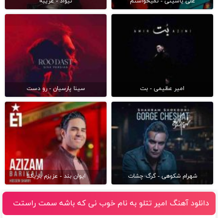
علی یاسینی - نمیخواستم
نیواد - غریبه
امیر عظیمی - بت
سینا پارسیان - رو دست
شهرام شکوهی - گرگ چشات
ایوان بند - عزیزم باریکلا
دانلود آهنگ امیر تتلو به نام خوب نى كه باشه سمت راستت