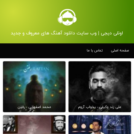
اونلی دیجی | وب سایت دانلود آهنگ های معروف و جدید
صفحه اصلی
تماس با ما
علی زند وکیلی - بخواب آروم
محمد اصفهانی - رفتن