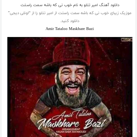
دانلود آهنگ امیر تتلو به نام خوب نى كه باشه سمت راستت
موزیک زیبای خوب نى كه باشه سمت راستت از
امیر تتلو
را از “اونلی دیجی”
دانلود کنید.
Amir Tataloo Maskhare Bazi