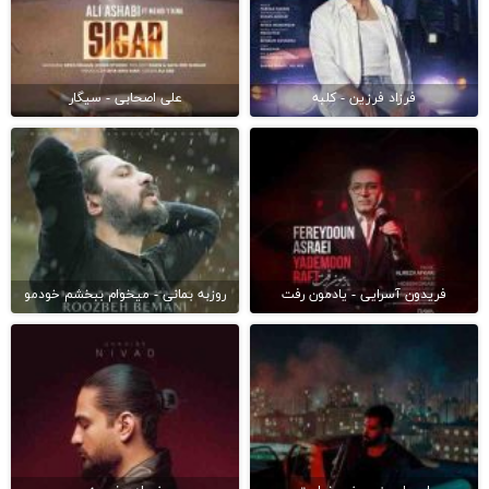
فرزاد فرزین - کلبه
علی اصحابی - سیگار
فریدون آسرایی - یادمون رفت
روزبه بمانی - میخوام ببخشم خودمو