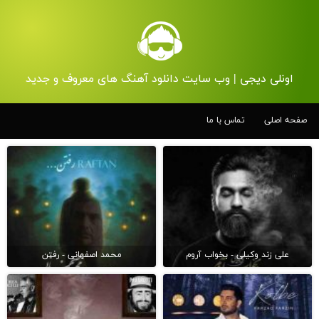
اونلی دیجی | وب سایت دانلود آهنگ های معروف و جدید
صفحه اصلی
تماس با ما
علی زند وکیلی - بخواب آروم
محمد اصفهانی - رفتن