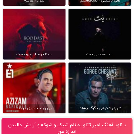
علی یاسینی - نمیخواستم
نیواد - غریبه
امیر عظیمی - بت
سینا پارسیان - رو دست
شهرام شکوهی - گرگ چشات
ایوان بند - عزیزم باریکلا
دانلود آهنگ امیر تتلو به نام شيک و شوكه و آرايش مالیدن
اندازه عن