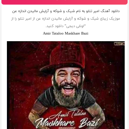
دانلود آهنگ امیر تتلو به نام شيک و شوكه و آرايش مالیدن اندازه عن
موزیک زیبای شيک و شوكه و آرايش مالیدن اندازه عن از
امیر تتلو
را از
“اونلی دیجی” دانلود کنید.
Amir Tataloo Maskhare Bazi