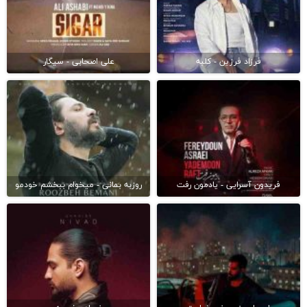
فرزاد فرزین - کلبه
علی اصحابی - سیگار
فریدون آسرایی - یادمون رفت
روزبه بمانی - میخوام ببخشم خودمو