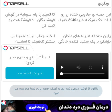
وبگردی
این جعبه ی جادویی خنده رو رو
تا 3میلیارد وام سرمایه در گردش
لبات حک میکنه خرید40%تخفیف
فروشندگان => فروشگاهت رو
ثبت کن
پایان دغدغه هزینه های دندان
لبخند جذاب تر، اعتمادبنفس
پزشکی با پک سفید کننده خانگی
بیشتر (تخفیف تا امشب)
این فشارسنج و نخری ضرر
کردی!
خرید باتخفیف
دانلود از اونلی دیجی نیم بها و نصف حجم برای شما محاسبه می
شود.