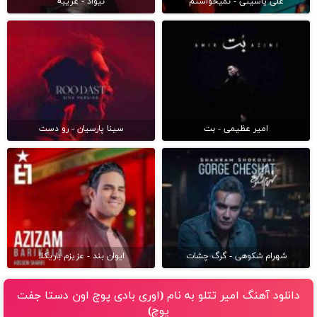
علی یاسینی - نمیخواستم
نیواد - غریبه
امیر عظیمی - بت
سینا پارسیان - رو دست
شهرام شکوهی - گرگ چشات
ایوان بند - عزیزم باریکلا
دانلود آهنگ امیر تتلو به نام (اورى بادى پوچ اون دستا جفت
پوچ)