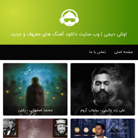
اونلی دیجی | وب سایت دانلود آهنگ های معروف و جدید
صفحه اصلی
تماس با ما
علی زند وکیلی - بخواب آروم
محمد اصفهانی - رفتن