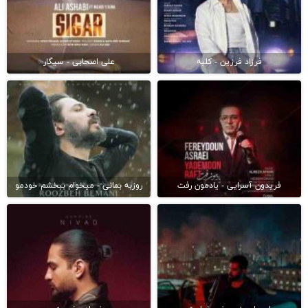
فرزاد فرزین - کلبه
علی اصحابی - سیگار
فریدون آسرایی - یادمون رفت
روزبه بمانی - میخوام ببخشم خودمو