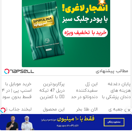
مطالب پیشنهادی
پایان دغدغه
این ژل
پرکاربردترین
خرید موبایل با
هزینه های
سفیدکننده
دریل 47 تیکه
اسنپ پی | در ۴
دندان پزشکی با
دندوناتو در حد
👈🏻 با کمترین
قسط بدون سود
پک سفید
لمینت سفید
قیمت 🔥
و کارمزد!
این جعبه ی
الان طلا بخر
این محصول
لبخند جذاب تر،
کننده خانگی
میکنه
جادویی خنده رو
پولشو 4 ماه
دارای اصالت کالا
اعتمادبنفس
(40%تخفیف)
رو لبات حک
دیگه بده!
و مجوز وزارت
بیشتر (تخفیف
میکنه
سرمایه‌گذاری
بهداشت
تا امشب)