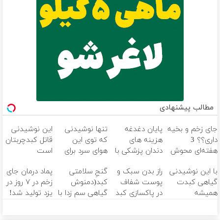
مطالب پیشنهادی
جای زخم و بخیه
پایان دغدغه
تنها نوشیدنی
این نوشیدنی
داری؟؟ 3
هزینه های
که توی این
قاتل کبدچربتان
هفته‌ای محوش
دندان پزشکی با
هوای سرد برای
است
کن!
پک سفید
کبدت خوبه😉
با این نوشیدنی
راز بدن سبک و
گنجِ سلامتی
پماد درمان جای
کننده خانگی
55%تخفیف تا
گیاهی کبدت
پوست شفاف
کبد(دمنوش
زخم در ۷ روز در
امشب
همیشه
در پاکسازی کبد
گیاهی سم زدا با
یزد تولید شد!
پرقدرته55%تخفیف
نهفته است!
55%تخفیف)
(مشاوره بگیرید)