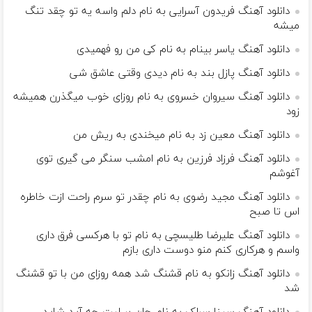
دانلود آهنگ فریدون آسرایی به نام دلم واسه یه تو چقد تنگ
میشه
دانلود آهنگ یاسر بینام به نام کی من رو فهمیدی
دانلود آهنگ پازل بند به نام دیدی وقتی عاشق شی
دانلود آهنگ سیروان خسروی به نام روزای خوب میگذرن همیشه
زود
دانلود آهنگ معین زد به نام میخندی به ریش من
دانلود آهنگ فرزاد فرزین به نام اﻣﺸﺐ ﺳﻨﮕﺮ ﻣﻰ ﮔﻴﺮی ﺗﻮی
آﻏﻮﺷﻢ
دانلود آهنگ مجید رضوی به نام چقدر تو سرم راحت ازت خاطره
اس تا صبح
دانلود آهنگ علیرضا طلیسچی به نام تو با هرکسی فرق داری
واسم و هرکاری کنم منو دوست داری بازم
دانلود آهنگ زانکو به نام قشنگ شد همه روزای من با تو قشنگ
شد