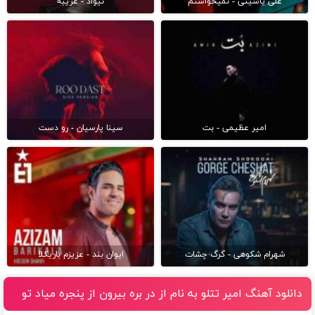
علی یاسینی - نمیخواستم
نیواد - غریبه
امیر عظیمی - بت
سینا پارسیان - رو دست
شهرام شکوهی - گرگ چشات
ایوان بند - عزیزم باریکلا
دانلود آهنگ امیر تتلو به نام از در بره بيرون از پنجره مياد تو