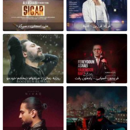
فرزاد فرزین - کلبه
علی اصحابی - سیگار
فریدون آسرایی - یادمون رفت
روزبه بمانی - میخوام ببخشم خودمو