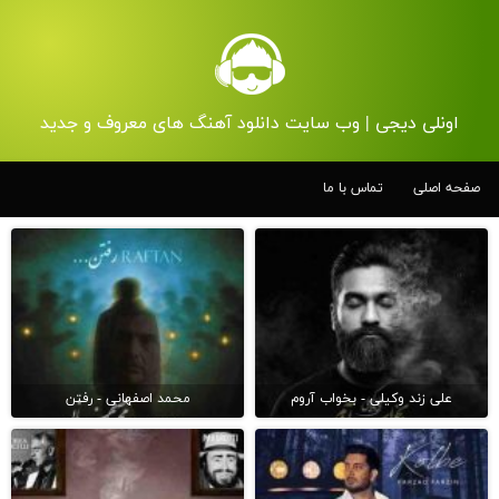
اونلی دیجی | وب سایت دانلود آهنگ های معروف و جدید
صفحه اصلی
تماس با ما
علی زند وکیلی - بخواب آروم
محمد اصفهانی - رفتن