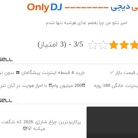
امیر تتلو من چرا بغضم غذاى هرشبه تنها شدم
3/5 - (3 امتیاز)
قیمت بازار ✅
خرید 4 قسطه اینترنت پیشگامان ☎️ بدون نیاز به تلفن
⏳فرصت محدود!! 3000گیگ اینترنت خانگی 180 روزه
❗❗200 میلیون وام❗❗ با احراز هویت در آبان تتر
پرکاربردترین چراغ شارژی 2026
میکنه 💡😍