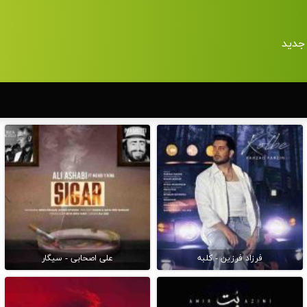
جدید
فرزاد فرزین - کلبه
علی اصحابی - سیگار