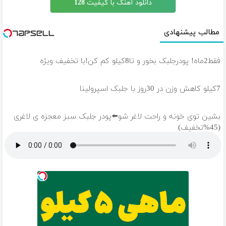
دانلود آهنگ با کیفیت 128
مطالب پیشنهادی
فقط2ماه! پودرجلبک بخور و تا8کیلو کم کن!با تخفیف ویژه
7کیلو کاهش وزن در 30روز با جلبک اسپرولینا
بشین توی خونه و راحت لاغر شو⬅️پودر جلبک سبز معجزه ی لاغری
(45%تخفیف)