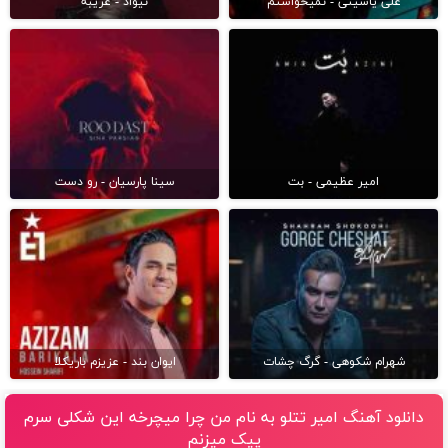
علی یاسینی - نمیخواستم
نیواد - غریبه
امیر عظیمی - بت
سینا پارسیان - رو دست
شهرام شکوهی - گرگ چشات
ایوان بند - عزیزم باریکلا
دانلود آهنگ امیر تتلو به نام من چرا ميچرخه اين شكلى سرم
پيک ميزنم