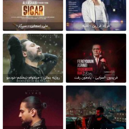
فرزاد فرزین - کلبه
علی اصحابی - سیگار
فریدون آسرایی - یادمون رفت
روزبه بمانی - میخوام ببخشم خودمو