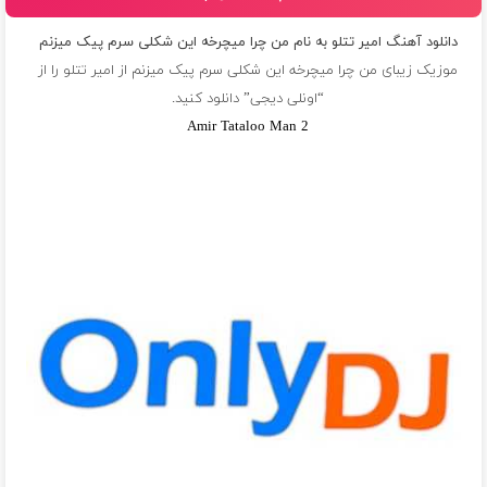
دانلود آهنگ امیر تتلو به نام من چرا ميچرخه اين شكلى سرم پيک ميزنم
موزیک زیبای من چرا ميچرخه اين شكلى سرم پيک ميزنم از
امیر تتلو
را از
“اونلی دیجی” دانلود کنید.
Amir Tataloo Man 2