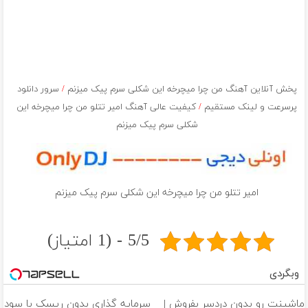
پخش آنلاین آهنگ من چرا ميچرخه اين شكلى سرم پيک ميزنم
/
سرور دانلود
پرسرعت و لینک مستقیم
/
کیفیت عالی آهنگ امیر تتلو من چرا ميچرخه اين
شكلى سرم پيک ميزنم
امیر تتلو من چرا ميچرخه اين شكلى سرم پيک ميزنم
5/5 - (1 امتیاز)
وبگردی
ماشینت رو بدون دردسر بفروش |
سرمایه گذاری بدون ریسک با سود