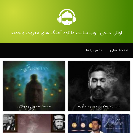
اونلی دیجی | وب سایت دانلود آهنگ های معروف و جدید
صفحه اصلی
تماس با ما
علی زند وکیلی - بخواب آروم
محمد اصفهانی - رفتن