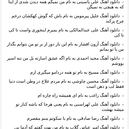
دانلود آهنگ علی یاسینی به نام من نمیگم همه دیدن شدی از اینا
که به هیچی نه نمیگن
دانلود آهنگ جلیل پیرمومن به نام باش كه گوش كهكشان درخم
چرخ پركند
دانلود آهنگ علی عبدالمالکی به نام بمیرم اینجوری واست تا کی
تا کی
دانلود آهنگ آرون افشار به نام این بار دور از بر تو من نتوانم بگذار
من با تو بمانم
دانلود آهنگ مجید احمدی به نام اگه عشق اسارته بل من تنه اسیر
بووشم
دانلود آهنگ مسیح به نام تو همه دردامو میگیری ازم
دانلود آهنگ محسن چاوشی به نام مردم علاج در وطن است دنیا
فقط لب و دهن است
دانلود آهنگ راغب به نام ای همیشه راه چاره ام
دانلود آهنگ علی لهراسبی به نام یعنی هرجا که باشه کنار تو
میشه بهشت
دانلود آهنگ رضا صادقی به نام ﺑﺎ ﺳﻜﻮﺗﻢ ﻣﻨﻢ ﻣﻘﺼﺮم
دانلود آهنگ امیر عباس گلاب به نام من بهت گفتم که آدما بی