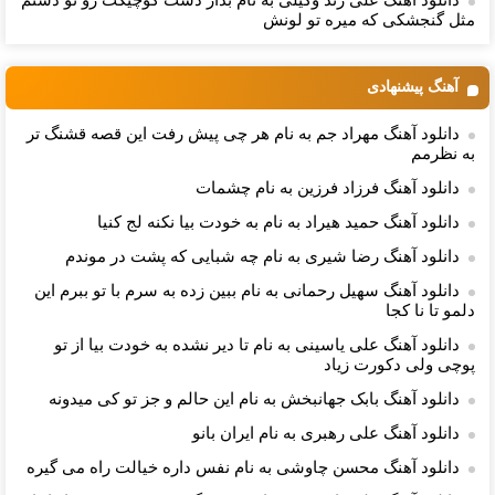
دانلود آهنگ علی زند وکیلی به نام بذار دست كوچیكت رو تو دستم
مثل گنجشكی كه میره تو لونش
آهنگ پیشنهادی
دانلود آهنگ مهراد جم به نام هر چی پیش رفت این قصه قشنگ تر
به نظرمم
دانلود آهنگ فرزاد فرزین به نام چشمات
دانلود آهنگ حمید هیراد به نام به خودت بیا نکنه لج کنیا
دانلود آهنگ رضا شیری به نام ﭼﻪ ﺷﺒﺎﻳﻰ ﻛﻪ ﭘﺸﺖ در ﻣﻮﻧﺪم
دانلود آهنگ سهیل رحمانی به نام ببین زده به سرم با تو ببرم این
دلمو تا نا کجا
دانلود آهنگ علی یاسینی به نام تا دیر نشده به خودت بیا از تو
پوچی ولی دکورت زیاد
دانلود آهنگ بابک جهانبخش به نام این حالم و جز تو کی میدونه
دانلود آهنگ علی رهبری به نام ایران بانو
دانلود آهنگ محسن چاوشی به نام ﻧﻔﺲ داره ﺧﻴﺎﻟﺖ راه ﻣﻰ ﮔﻴﺮه