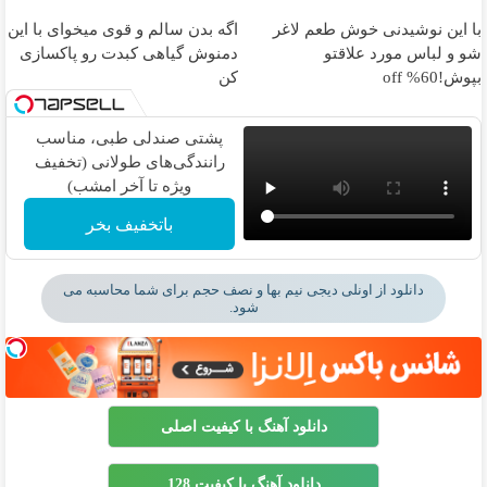
با این نوشیدنی خوش طعم لاغر
اگه بدن سالم و قوی میخوای با این
شو و لباس مورد علاقتو
دمنوش گیاهی کبدت رو پاکسازی
بپوش!60% off
کن
پشتی صندلی طبی، مناسب
رانندگی‌های طولانی (تخفیف
ویژه تا آخر امشب)
باتخفیف بخر
دانلود از اونلی دیجی نیم بها و نصف حجم برای شما محاسبه می
شود.
دانلود آهنگ با کیفیت اصلی
دانلود آهنگ با کیفیت 128