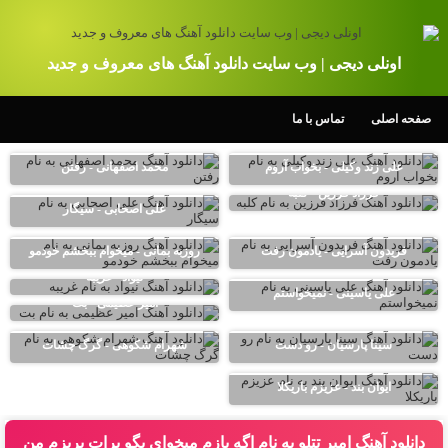
اونلی دیجی | وب سایت دانلود آهنگ های معروف و جدید
صفحه اصلی
تماس با ما
علی زند وکیلی - بخواب آروم
محمد اصفهانی - رفتن
فرزاد فرزین - کلبه
علی اصحابی - سیگار
فریدون آسرایی - یادمون رفت
روزبه بمانی - میخوام ببخشم خودمو
نیواد - غریبه
علی یاسینی - نمیخواستم
امیر عظیمی - بت
سینا پارسیان - رو دست
شهرام شکوهی - گرگ چشات
ایوان بند - عزیزم باریکلا
دانلود آهنگ امیر تتلو به نام اگه بازم ميخواى بگو برات بريزم من