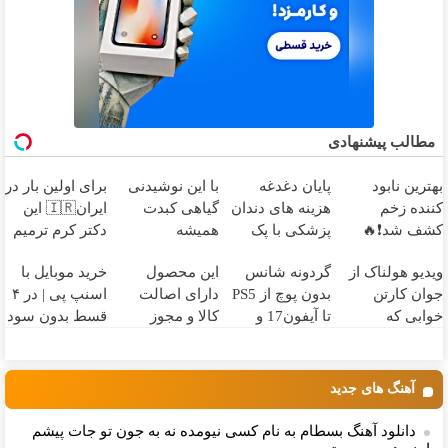
مطالب پیشنهادی
بهترین نابود
پایان دغدغه
با این نوشیدنی
برای اولین بار در
کننده زخم
هزینه های دندان
گیاهی کبدت
ایران🇮🇷 این
کشف شد❗🔥
پزشکی با پک
همیشه
دکتر کرم ترمیم
سفید کننده
پرقدرته55%تخفیف
کننده 23 روزه
ویدیو هولناک از
گردونه شانس
این محصول
خرید موبایل با
خانگی
ساخت!
جوان کارتن
بدون پوچ از PS5
دارای اصالت
اسنپ پی | در ۴
خوابی که
تا آیفون17 و
کالا و مجوز
قسط بدون سود
میلیاردر شد.
بیت کوین 🔥
وزارت بهداشت
و کارمزد!
آموزش رایگان
است(55%تخفیف)
آهنگ های جدید
دانلود آهنگ بسطام به نام کسی نیومده نه به جون تو جات پیشم