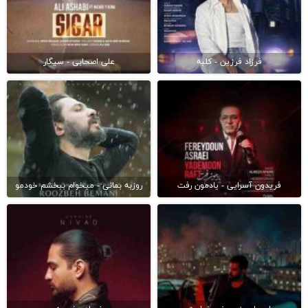
فرزاد فرزین - کلبه
علی اصحابی - سیگار
فریدون آسرایی - یادمون رفت
روزبه بمانی - میخوام ببخشم خودمو