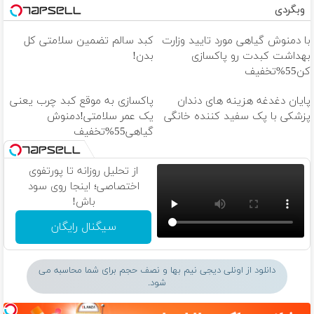
وبگردی
با دمنوش گیاهی مورد تایید وزارت
کبد سالم تضمین سلامتی کل
بهداشت کبدت رو پاکسازی
بدن!
کن55%تخفیف
پایان دغدغه هزینه های دندان
پاکسازی به موقع کبد چرب یعنی
پزشکی با پک سفید کننده خانگی
یک عمر سلامتی!دمنوش
گیاهی55%تخفیف
از تحلیل روزانه تا پورتفوی
اختصاصی؛ اینجا روی سود
باش!
سیگنال رایگان
دانلود از اونلی دیجی نیم بها و نصف حجم برای شما محاسبه می
شود.