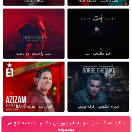
علی یاسینی - نمیخواستم
نیواد - غریبه
امیر عظیمی - بت
سینا پارسیان - رو دست
شهرام شکوهی - گرگ چشات
ایوان بند - عزیزم باریکلا
دانلود آهنگ امیر تتلو به نام چون بى چک و سفته به نفع هر
دوعمونه