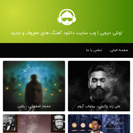
اونلی دیجی | وب سایت دانلود آهنگ های معروف و جدید
صفحه اصلی
تماس با ما
علی زند وکیلی - بخواب آروم
محمد اصفهانی - رفتن