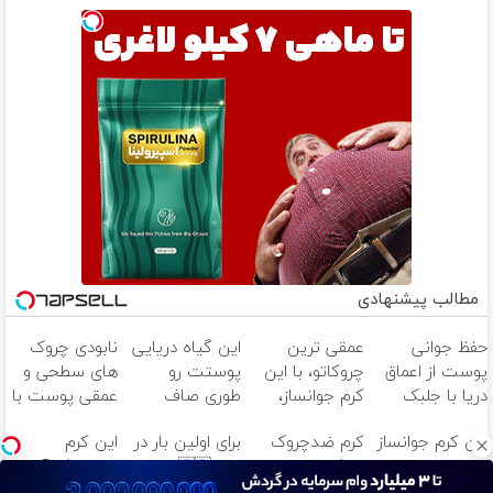
مطالب پیشنهادی
حفظ جوانی
عمقی ترین
این گیاه دریایی
نابودی چروک
پوست از اعماق
چروکاتو، با این
پوستت رو
های سطحی و
دریا با جلبک
کرم جوانساز،
طوری صاف
عمقی پوست با
اسپیرولینا
صاف کن(50%
میکنه انگار
کرم
این کرم جوانساز
کرم ضدچروک
برای اولین بار در
این کرم
تخفیف سفارش
20سال جوون
آلمانی(45%تخفیف)
10سال سنتو
جلبک، جوانسازی
ایران🇮🇷 این
ضدچروک آلمانی
فوری)
شدی🔥
کم میکنه (با
طبیعی پوست
دکتر کرم ترمیم
شمارو از