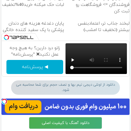
فروشندگان => فروشگاهت رو
لبات حک میکنه خرید40%تخفیف
ثبت کن
لبخند جذاب تر، اعتمادبنفس
پایان دغدغه هزینه های دندان
بیشتر (تخفیف تا امشب)
پزشکی با پک سفید کننده خانگی
زانو درد دارین؟ به هیچ وجه
عمل نکنید❌ "پرسش‌نامه"
◀ پرسش‌نامه
دانلود از اونلی دیجی نیم بها و نصف حجم برای شما محاسبه می
شود.
دانلود آهنگ با کیفیت اصلی