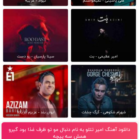
علی یاسینی - نمیخواستم
نیواد - غریبه
امیر عظیمی - بت
سینا پارسیان - رو دست
شهرام شکوهی - گرگ چشات
ایوان بند - عزیزم باریکلا
دانلود آهنگ امیر تتلو به نام دنبال مو تو ظرف غذا بود گيرو
همش سه پيچه