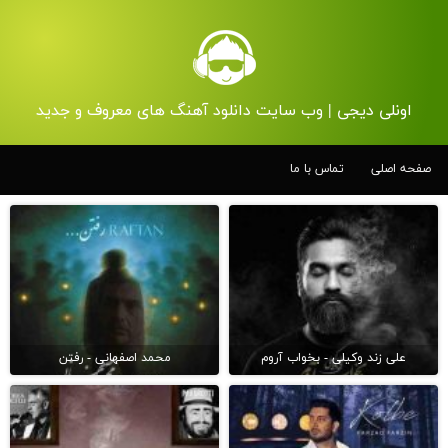
اونلی دیجی | وب سایت دانلود آهنگ های معروف و جدید
صفحه اصلی
تماس با ما
علی زند وکیلی - بخواب آروم
محمد اصفهانی - رفتن