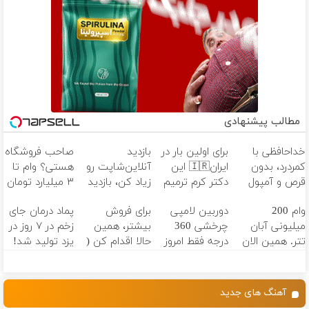
مطالب پیشنهادی
خداحافظی با
برای اولین بار در
بازدید
صاحب فروشگاه
کمردرد، بدون
ایران🇮🇷 این
آنلاین‌شاپت رو
هستی؟ وام تا
قرص و آمپول
دکتر کرم ترمیم
زیاد کن، بازدید
۳ میلیارد تومان
کننده 23 روزه
بالاتر = درآمد
بگیر
وام 200
دوربین لامپی
برای فروش
پماد درمان جای
ساخت!
بیشتر
میلیونی آبان
چرخشی 360
بیشتر، همین
زخم در ۷ روز در
تتر. همین الان
درجه فقط امروز
حالا اقدام کن (
یزد تولید شد!
احراز هویت کن!
حراج شد🔥
ثبت نام کن )
(مشاوره بگیرید)
پرداخت درب
منزل
آهنگ های جدید