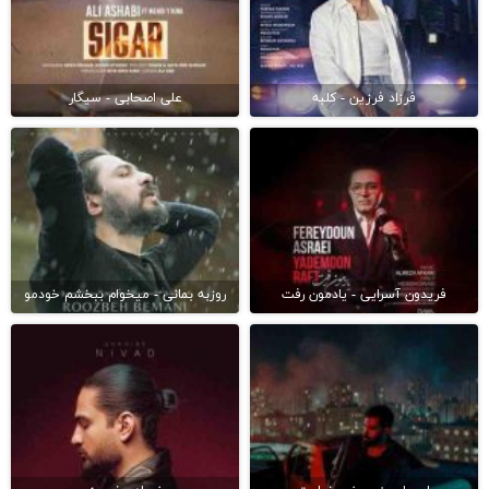
فرزاد فرزین - کلبه
علی اصحابی - سیگار
فریدون آسرایی - یادمون رفت
روزبه بمانی - میخوام ببخشم خودمو