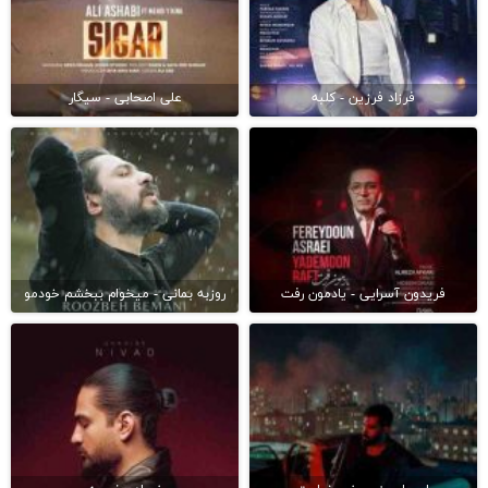
فرزاد فرزین - کلبه
علی اصحابی - سیگار
فریدون آسرایی - یادمون رفت
روزبه بمانی - میخوام ببخشم خودمو