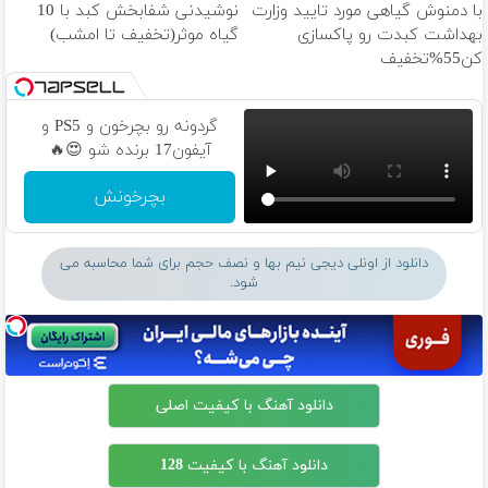
با دمنوش گیاهی مورد تایید وزارت
نوشیدنی شفابخش کبد با 10
بهداشت کبدت رو پاکسازی
گیاه موثر(تخفیف تا امشب)
کن55%تخفیف
گردونه رو بچرخون و PS5 و
آیفون17 برنده شو 😍🔥
بچرخونش
دانلود از اونلی دیجی نیم بها و نصف حجم برای شما محاسبه می
شود.
دانلود آهنگ با کیفیت اصلی
دانلود آهنگ با کیفیت 128