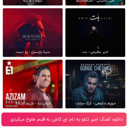
علی یاسینی - نمیخواستم
نیواد - غریبه
امیر عظیمی - بت
سینا پارسیان - رو دست
شهرام شکوهی - گرگ چشات
ایوان بند - عزیزم باریکلا
دانلود آهنگ امیر تتلو به نام اى كاش به قلبم طلوع ميكردى