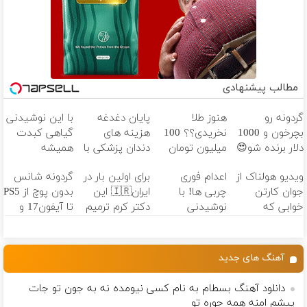
مطالب پیشنهادی
گردونه رو
هنوز طلا
پایان دغدغه
با این نوشیدنی
بچرخون و 1000
نخریدی؟؟ 100
هزینه های
گیاهی کبدت
دلار برنده شو😍
میلیون تومان
دندان پزشکی با
همیشه
وام فوری🔥🔥
پک سفید
پرقدرته55%تخفیف
ویدیو هولناک از
اعدام فوری
برای اولین بار در
گردونه شانس
کننده خانگی
جوان کارتن
چربی ها! با
ایران🇮🇷 این
بدون پوچ از PS5
خوابی که
نوشیدنی
دکتر کرم ترمیم
تا آیفون17 و
میلیاردر شد.
چربیسوز گیاهی
کننده 23 روزه
بیت کوین 🔥
آموزش رایگان
ساخت!
آهنگ های جدید
دانلود آهنگ بسطام به نام کسی نیومده نه به جون تو جات
پیشم امنه همه جوره تو