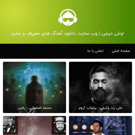
اونلی دیجی | وب سایت دانلود آهنگ های معروف و جدید
صفحه اصلی
تماس با ما
علی زند وکیلی - بخواب آروم
محمد اصفهانی - رفتن