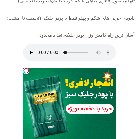
تنها محصول لاغری گیاهی با عملکرد 3گانه😍 (خرید با تخفیف)
نابودی چربی های شکم و پهلو فقط با پودر جلبک! (تخفیف تا امشب)
آسان ترین راه کاهش وزن پودر جلبکه!تعداد محدود