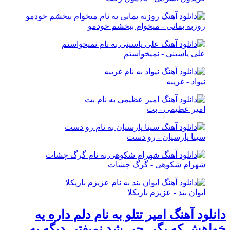
روزبه بمانی - میخوام ببخشم خودمو
علی یاسینی - نمیخواستم
نیواد - غریبه
امیر عظیمی - بت
سینا پارسیان - رو دست
شهرام شکوهی - گرگ چشات
ایوان بند - عزیزم باریکلا
دانلود آهنگ امیر تتلو به نام دلم داره يه
خواهش كه بگى چى شد نميفتى ديگه به