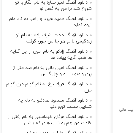
دانلود آهنگ امیر مقاره به نام انگار با تو
شروع شد برا من یه فصل نو
دانلود آهنگ حمید هیراد و راغب به نام دلم
آروم نداره
دانلود آهنگ حجت اشرف زاده به نام تو
زندگیمی با تو هر جا من جون گرفتم
دانلود آهنگ زانکو به نام امون از این گلایه
ها شب گریه پیاده ها
دانلود آهنگ امین بانی به نام ﺻﺪ ﻣﺜﻞ از
ﭘﺮی و دﻳﻮ ﺳﻴﺎه و ﭼﻞ ﮔﻴﺲ
دانلود آهنگ فرزاد فرخ به نام گولم مزن گولم
مزن
دانلود آهنگ مسعود صادقلو به نام یه
شبایی هست توی دنیا
ت عالی
دانلود آهنگ عرفان طهماسبی به نام رفتی از
خلوت من هم ره شب های که باشی