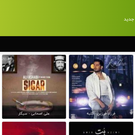
جدید
فرزاد فرزین - کلبه
علی اصحابی - سیگار