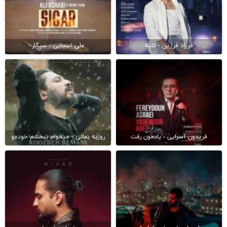
فرزاد فرزین - کلبه
علی اصحابی - سیگار
فریدون آسرایی - یادمون رفت
روزبه بمانی - میخوام ببخشم خودمو