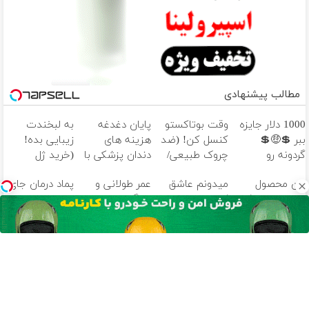
مطالب پیشنهادی
1000 دلار جایزه
وقت بوتاکستو
پایان دغدغه
به لبخندت
ببر 💲🤑💲
کنسل کن! (ضد
هزینه های
زیبایی بده!
گردونه رو
چروک طبیعی/
دندان پزشکی با
(خرید ژل
بچرخون
بدون عوارض)
پک سفید
سفیدکننده
این محصول
میدونم عاشق
عمر طولانی و
پماد درمان جای
کننده خانگی
دندان
دارای اصالت کالا
کبدتی! با
زندگی سالم با
زخم در ۷ روز در
با40%تخفیف)
و مجوز وزارت
دمنوش سم زدا،
دمنوش ۱۰ گیاه!
یزد تولید شد!
بهداشت
سلامتیشو
(۵۵% تخفیف)
(مشاوره بگیرید)
است(55%تخفیف)
تضمین کن
55% تخفیف
آهنگ های جدید
دانلود آهنگ بسطام به نام خسته نشدی از این دوری جمع کن