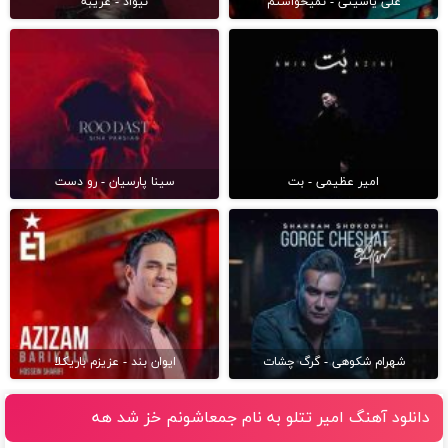
علی یاسینی - نمیخواستم
نیواد - غریبه
امیر عظیمی - بت
سینا پارسیان - رو دست
شهرام شکوهی - گرگ چشات
ایوان بند - عزیزم باریکلا
دانلود آهنگ امیر تتلو به نام جمعاشونم خز شد هه