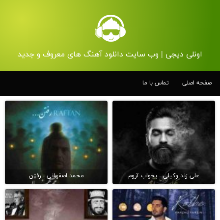
اونلی دیجی | وب سایت دانلود آهنگ های معروف و جدید
صفحه اصلی
تماس با ما
علی زند وکیلی - بخواب آروم
محمد اصفهانی - رفتن