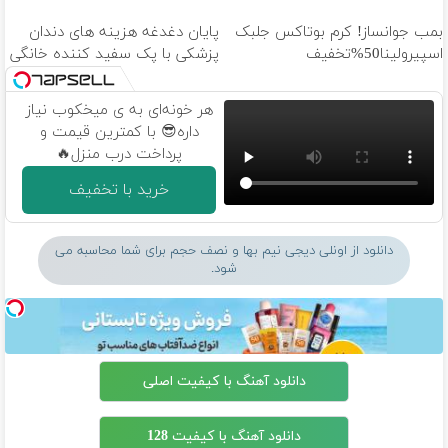
بمب جوانساز! کرم بوتاکس جلبک
پایان دغدغه هزینه های دندان
اسپیرولینا50%تخفیف
پزشکی با پک سفید کننده خانگی
هر خونه‌ای به ی میخکوب نیاز
داره😎 با کمترین قیمت و
پرداخت درب منزل🔥
خرید با تخفیف
دانلود از اونلی دیجی نیم بها و نصف حجم برای شما محاسبه می
شود.
دانلود آهنگ با کیفیت اصلی
دانلود آهنگ با کیفیت 128