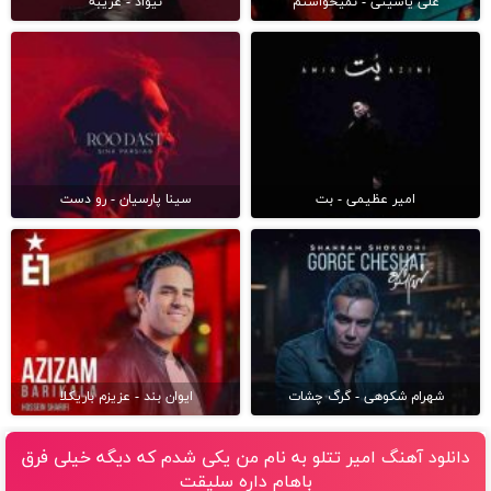
علی یاسینی - نمیخواستم
نیواد - غریبه
امیر عظیمی - بت
سینا پارسیان - رو دست
شهرام شکوهی - گرگ چشات
ایوان بند - عزیزم باریکلا
دانلود آهنگ امیر تتلو به نام من يكى شدم كه ديگه خيلى فرق
باهام داره سليقت