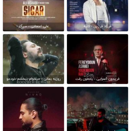
فرزاد فرزین - کلبه
علی اصحابی - سیگار
فریدون آسرایی - یادمون رفت
روزبه بمانی - میخوام ببخشم خودمو