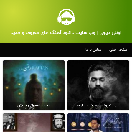
اونلی دیجی | وب سایت دانلود آهنگ های معروف و جدید
صفحه اصلی
تماس با ما
علی زند وکیلی - بخواب آروم
محمد اصفهانی - رفتن