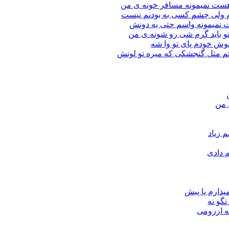
ر هست نمیمونه مسافر خونه ی من
ارم ولی چشم كسی به بودنم نیست
ات نمیمونه واسم حتی یه دونش
ق تو باید گرم شی رو شونه ى من
آغوش خودم پای تو وا شه
ستم مثل گنجشكی كه میره تو لونش
 من
م دادی
یذارم پا پیش
گو نه
که ارزومی