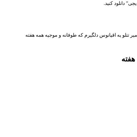
یجی” دانلود کنید.
یر تتلو يه اقيانوس دلگيرم كه طوفانه و موجيه همه هفته
 هفته