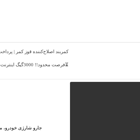
کمربند اصلاح‌کننده قوز کمر | پردا
⏳فرصت محدود!! 3000گیگ اینترنت خانگی 180 روزه فقط 600 هزارتومان!!
جارو شارژی خودرو، مخصو