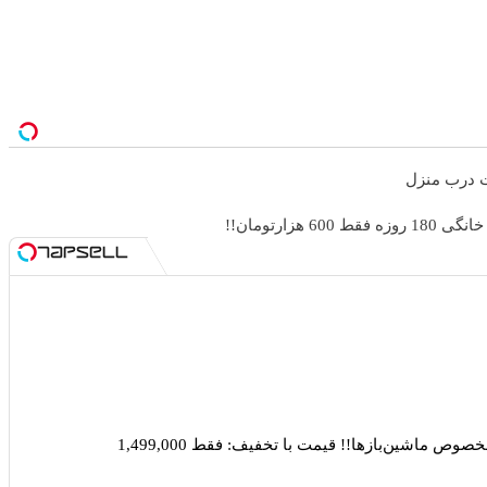
خت درب منزل
ص ماشین‌باز‌ها!! قیمت با تخفیف: فقط 1,499,000