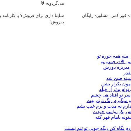
می‌گردونه 🔰
ه قوز کمر | مشاوره رایگان
ساینا داری برای فروش؟ با کارنامه ب
بفروش!
امنه همه جوره تو
ن الان چمدونتو
ا میریزه دورش
قدر
شینه صبح شه
مون تکرار بشن
وام بدتر از قبله
ه سر تو افتاد هی چشم
و میگیرم زنگ نزنم بهت
دارم یه مدت و برم غیب بشم
بالش بکن واسم خودت
تونه باهام قهر کنه
دم نگاه كن دیگه جونى تو تنم نیست