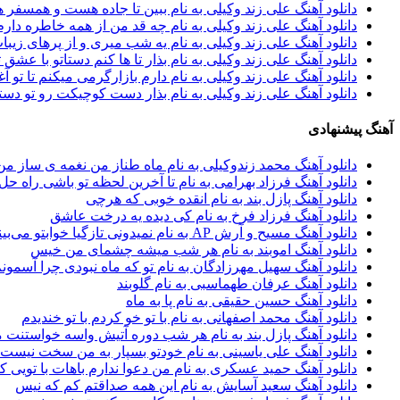
دانلود آهنگ علی زند وکیلی به نام ببین تا جاده هست و همسف
دانلود آهنگ علی زند وکیلی به نام چه قد من از همه خاطره د
دانلود آهنگ علی زند وکیلی به نام یه شب میرى و از پرهای زيب
دانلود آهنگ علی زند وکیلی به نام بذار تا ها كنم دستاتو با عش
دانلود آهنگ علی زند وکیلی به نام دارم بازارگرمی میكنم تا تو 
دانلود آهنگ علی زند وکیلی به نام بذار دست كوچیكت رو تو د
آهنگ پیشنهادی
دانلود آهنگ محمد زندوکیلی به نام ماه طناز من نغمه ی ساز من
دانلود آهنگ فرزاد بهرامی به نام تا آخرین لحظه تو باشی راه حل
دانلود آهنگ پازل بند به نام انقده خوبی که هرچی
دانلود آهنگ فرزاد فرخ به نام کی دیده یه درخت عاشق
دانلود آهنگ مسیح و آرش AP به نام نمیدونی تازگیا خوابتو می‌بینم زیاد
دانلود آهنگ اموبند به نام هر شب میشه چشمای من خیس
دانلود آهنگ سهیل مهرزادگان به نام تو که ماه نبودی چرا آسمون
دانلود آهنگ عرفان طهماسبی به نام گلوبند
دانلود آهنگ حسین حقیقی به نام پا به ماه
دانلود آهنگ محمد اصفهانی به نام با تو خو کردم با تو خندیدم
دانلود آهنگ پازل بند به نام هر شب دوره آتیش واسه خواستنت م
دانلود آهنگ علی یاسینی به نام خودتو بسپار به من سخت نیست ن
دانلود آهنگ حمید عسکری به نام من دعوا ندارم باهات با تویی 
دانلود آهنگ سعید آسایش به نام این همه صداقتم کم که نیس