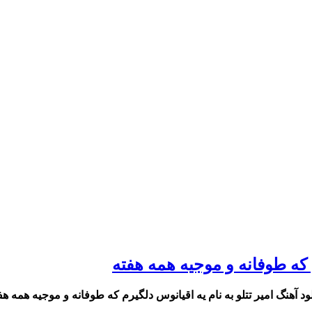
م كه طوفانه و موجيه همه هفته
لود آهنگ امیر تتلو به نام يه اقيانوس دلگيرم كه طوفانه و موجيه همه هف