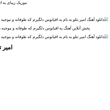
موزیک زیبای يه ا
پخش آنلاین آهنگ يه اقيانوس دلگيرم كه طوفانه و موجيه 
امیر ت