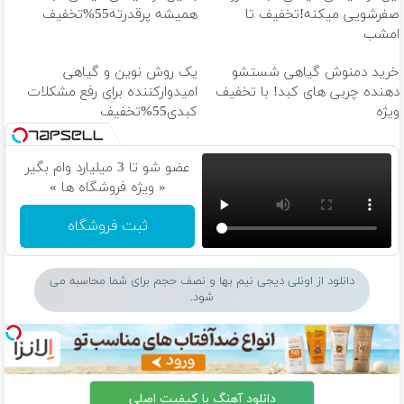
صفرشویی میکنه!تخفیف تا
همیشه پرقدرته55%تخفیف
امشب
خرید دمنوش گیاهی شستشو
یک روش نوین و گیاهی
دهنده چربی های کبد! با تخفیف
امیدوارکننده برای رفع مشکلات
ویژه
کبدی55%تخفیف
عضو شو تا 3 میلیارد وام بگیر
« ویژه فروشگاه ها »
ثبت فروشگاه
دانلود از اونلی دیجی نیم بها و نصف حجم برای شما محاسبه می
شود.
دانلود آهنگ با کیفیت اصلی