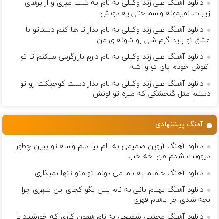
دانلود آهنگ علی زند وکیلی به نام یه شب میرى و از پرهای
زيبات نمیمونه واسم حتی یه دونش
دانلود آهنگ علی زند وکیلی به نام بذار تا ها كنم دستاتو با
عشق تو باید گرم شی رو شونه ى من
دانلود آهنگ علی زند وکیلی به نام دارم بازارگرمی میكنم تا تو
آغوش خودم پای تو وا شه
دانلود آهنگ علی زند وکیلی به نام بذار دست كوچیكت رو تو
دستم مثل گنجشكی كه میره تو لونش
آهنگ پیشنهادی
دانلود آهنگ آروین صمیمی به نام بیا دلم واسه تو ببین چطور
دیوونت شدم من اخه خب
دانلود آهنگ حامیم به نام ﻣﻰ دوﻧﻢ ﺗﻮ ﻣﻨﻮ ﺗﻨﻬﺎ ﻧﻤﻴﺬاری
دانلود آهنگ بهنام بانی به نام پس بگو کجای این شهری چرا
بچه شدی چرا باهام قهری
دانلود آهنگ مجتبی شفیعی به نام همون کاری که خورشید با