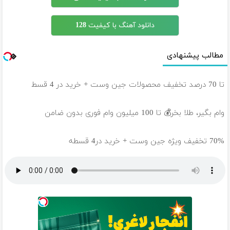
دانلود آهنگ با کیفیت 128
مطالب پیشنهادی
تا 70 درصد تخفیف محصولات جین وست + خرید در 4 قسط
وام بگیر، طلا بخر💰 تا 100 میلیون وام فوری بدون ضامن
70% تخفیف ویژه جین وست + خرید در4 قسطه