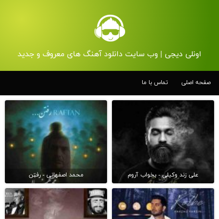
اونلی دیجی | وب سایت دانلود آهنگ های معروف و جدید
صفحه اصلی
تماس با ما
علی زند وکیلی - بخواب آروم
محمد اصفهانی - رفتن