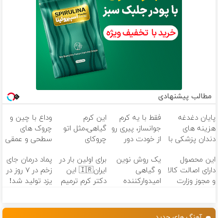
مطالب پیشنهادی
پایان دغدغه
فقط با یه کرم
این کرم
وداع با چین و
هزینه های
جوانساز، پیری رو
گیاهی،مثل اتو
چروک های
دندان پزشکی با
از خودت دور
چروکای
سطحی و عمقی
پک سفید
کن(تخفیف50%)
پوستتوصاف
پوست...
این محصول
یک روش نوین
برای اولین بار در
پماد درمان جای
کننده خانگی
میکنه!50%تخفیف
دارای اصالت کالا
و گیاهی
ایران🇮🇷 این
زخم در ۷ روز در
و مجوز وزارت
امیدوارکننده
دکتر کرم ترمیم
یزد تولید شد!
بهداشت
برای رفع
کننده 23 روزه
(مشاوره بگیرید)
است(55%تخفیف)
مشکلات
ساخت!
کبدی55%تخفیف
آهنگ های جدید