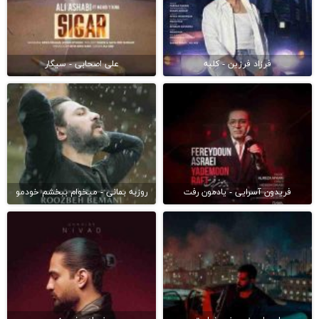
فرزاد فرزین - کلبه
علی اصحابی - سیگار
فریدون آسرایی - یادمون رفت
روزبه بمانی - میخوام ببخشم خودمو