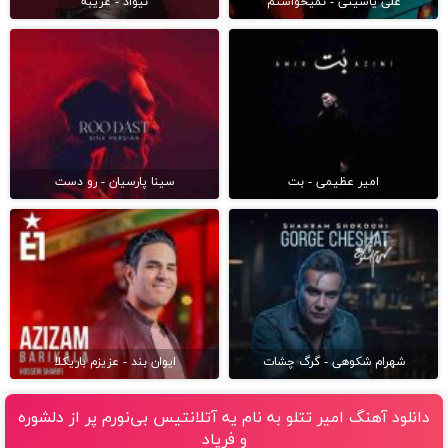
علی یاسینی - نمیخواستم
نیواد - غریبه
امیر عظیمی - بت
سینا پارسیان - رو دست
شهرام شکوهی - گرگ چشات
ایوان بند - عزیزم باریکلا
دانلود آهنگ امیر تتلو به نام يه آتلانتيس بى‌نورم پر از دلشوره
و فرياد