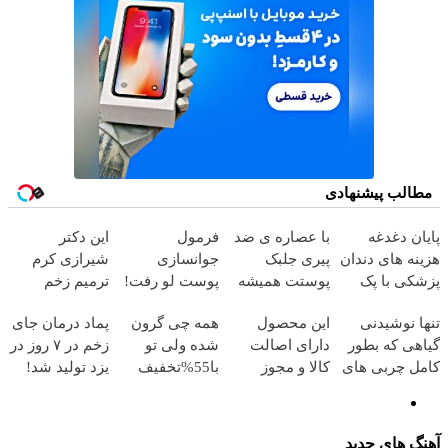
مطالب پیشنهادی
پایان دغدغه
با عصاره ی ضد
فرمول
این دکتر
هزینه های دندان
پیری جلبک
جوانسازی
شیرازی کرم
پزشکی با پک
پوستت همیشه
پوست لو رفت!
ترمیم زخم
سفید کننده
جوونه!
کرم ضدچروک
ایرانی را
تنها نوشیدنی
این محصول
همه چی گرون
پماد درمان جای
خانگی
جلبک با تخفیف
ساخت!!!
گیاهی که بطور
دارای اصالت
شده ولی تو
زخم در ۷ روز در
کامل چربی های
کالا و مجوز
با55%تخفیف
یزد تولید شد!
کبد رو از بین
وزارت بهداشت
کبدت رو
(مشاوره بگیرید)
میبره
است(55%تخفیف)
پاکسازی کن🔥
آهنگ های جدید