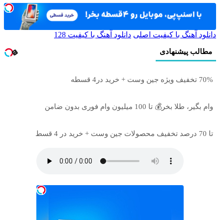
دانلود آهنگ با کیفیت اصلی
دانلود آهنگ با کیفیت 128
مطالب پیشنهادی
70% تخفیف ویژه جین وست + خرید در4 قسطه
وام بگیر، طلا بخر💰 تا 100 میلیون وام فوری بدون ضامن
تا 70 درصد تخفیف محصولات جین وست + خرید در 4 قسط