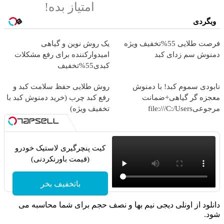
امتیاز بده!
وبگردی
فرصت طلایی 55%تخفیف ویژه
یک روش نوین و گیاهی
دمنوش سم زدای کبد
امیدوارکننده برای رفع مشکلات
کبدی55%تخفیف
نابودی سموم کبد! با دمنوش
روش طلایی حفظ سلامت کبد و
معجزه گر گیاهی+ضمانت
رفع کبد چرب (خرید دمنوش کبد با
مرجوعیfile:///C:/Users
تخفیف ویژه)
کیت پنچرگیری لاستیک خودرو
(قیمت باورنکردنی)
باتخفیف بخر
دانلود از اونلی دیجی نیم بها و نصف حجم برای شما محاسبه می
شود.