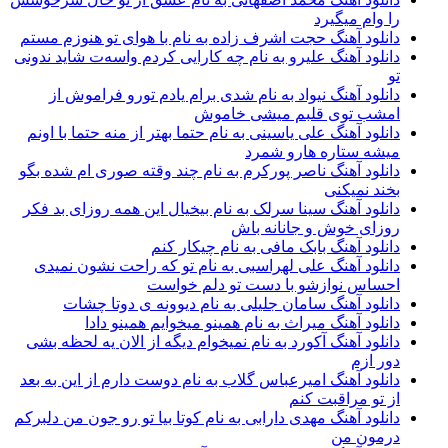
را وام میگیرد
دانلود آهنگ حجت اشرف زاده به نام با هوای تو هنوزم مستم
دانلود آهنگ علیرو به نام چه کارایی کردم واسه‌ت شاید ندونی
تو
دانلود آهنگ نیواد به نام شدی برام یادم تورو فراموش از
امشب توی قلبم میشی خاموش
دانلود آهنگ علی یاسینی به نام حتما بهتر از منه حتما با اونم
میشه ستاره هارو شمرد
دانلود آهنگ ناصر پورکرم به نام چند وقته صوری ام شده بگو
بخند نمیکنی
دانلود آهنگ سینا سرلک به نام بيخيال اين همه روزاى بد فكر
روزاى خوش و جانانه باش
دانلود آهنگ بابک مافی به نام چیکار کنم
دانلود آهنگ علی لهراسبی به نام تو که راحت نشون نمیدی
احساس نوازشو با دست تو دلم خواست
دانلود آهنگ سامان جلیلی به نام دیوونه ی دوتا چشات
دانلود آهنگ میراث به نام همینو میخوایم همینو دادا
دانلود آهنگ آکورد به نام نمیخوام دیگه از الان یه لحظه بشی
دور ازم
دانلود آهنگ امیرعباس گلاب به نام دوست دارم از این به بعد
از تو مراقبت کنم
دانلود آهنگ مهدی دارابی به نام کوتا بیا تو رو جون من دلبرکم
درمون من