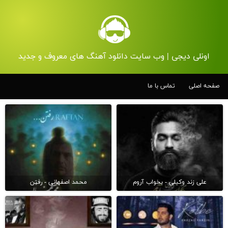
اونلی دیجی | وب سایت دانلود آهنگ های معروف و جدید
صفحه اصلی
تماس با ما
علی زند وکیلی - بخواب آروم
محمد اصفهانی - رفتن