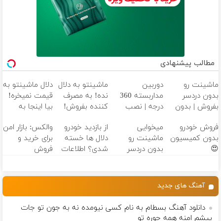
مطالب پیشنهادی
ماشینت رو
دوربین
ماشینتو به دلال
دلال ماشینتو به
بدون دردسر
مداربسته 360
نده! به مصرف
قیمت نمیخره!
بفروش | بدون
درجه | نصب
کننده بفروش!
بیا اینجا به
کمسیون 😍
آسان و راحت
بدون پاسخ به
قیمت
فروش خودرو
میخوایی
از بازدید خودرو
والکس: بازار امن
یک تماس
بفروش*فقط
بدون کمیسیون
ماشینت رو
دلال ها خسته
برای خرید و
خریدار واقعی*
😍
بدون دردسر
شدی؟ اطلاعات
فروش
بفروشی؟ بدون
ماشینت رو
دارایی‌های
کمیسیون
اینجا ثبت کن
دیجیتال
آهنگ های جدید
دانلود آهنگ بسطام به نام کسی نیومده نه به جون تو جات
پیشم امنه همه جوره تو