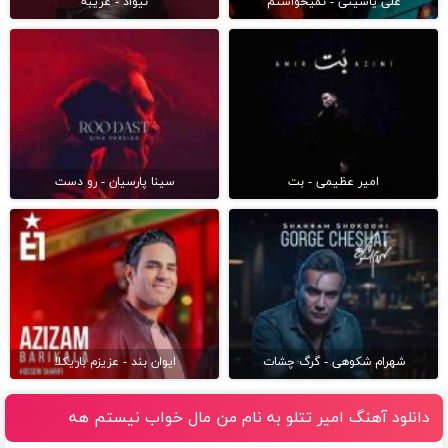
علی یاسینی - نمیخواستم
نیواد - غریبه
امیر عظیمی - بت
سینا پارسیان - رو دست
شهرام شکوهی - گرگ چشات
ایوان بند - عزیزم باریکلا
دانلود آهنگ امیر تتلو به نام من مال خواب نيستم هه