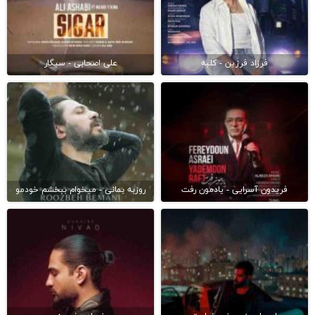
فرزاد فرزین - کلبه
علی اصحابی - سیگار
فریدون آسرایی - یادمون رفت
روزبه بمانی - میخوام ببخشم خودمو