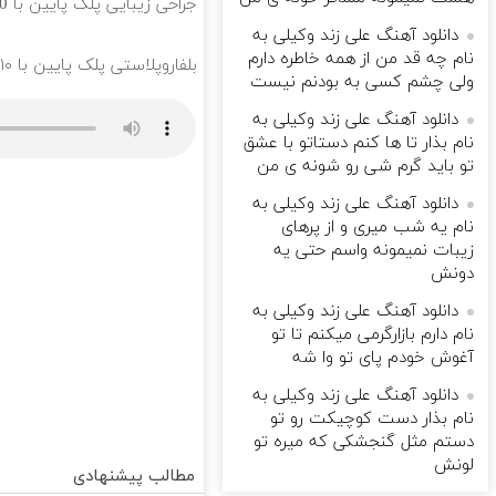
جراحی زیبایی پلک پایین با 10 میلیون تخفیف ویژه فقط 35 ✨
دانلود آهنگ علی زند وکیلی به
نام چه قد من از همه خاطره دارم
بلفاروپلاستی پلک پایین با ۱۰ میلیون تخفیف فقط 3۵ میلیون 👀
ولی چشم كسی به بودنم نیست
دانلود آهنگ علی زند وکیلی به
نام بذار تا ها كنم دستاتو با عشق
تو باید گرم شی رو شونه ى من
دانلود آهنگ علی زند وکیلی به
نام یه شب میرى و از پرهای
زيبات نمیمونه واسم حتی یه
دونش
دانلود آهنگ علی زند وکیلی به
نام دارم بازارگرمی میكنم تا تو
آغوش خودم پای تو وا شه
دانلود آهنگ علی زند وکیلی به
نام بذار دست كوچیكت رو تو
دستم مثل گنجشكی كه میره تو
لونش
مطالب پیشنهادی