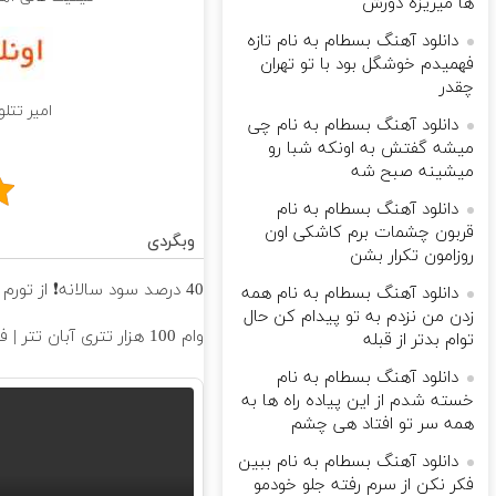
ها میریزه دورش
دانلود آهنگ بسطام به نام تازه
فهمیدم خوشگل بود با تو تهران
چقدر
امیر تتل
دانلود آهنگ بسطام به نام چی
میشه گفتش به اونکه شبا رو
میشینه صبح شه
دانلود آهنگ بسطام به نام
قربون چشمات برم کاشکی اون
وبگردی
روزامون تکرار بشن
40 درصد سود سالانه❗ از تورم جا نمونی😲
دانلود آهنگ بسطام به نام همه
زدن من نزدم به تو پیدام کن حال
وام 100 هزار تتری آبان تتر | فوری، فقط با احراز هویت🔥
توام بدتر از قبله
دانلود آهنگ بسطام به نام
خسته شدم از این پیاده راه ها به
همه سر تو افتاد هی چشم
دانلود آهنگ بسطام به نام ببین
فکر نکن از سرم رفته جلو خودمو