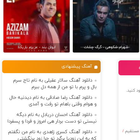
شهرام شکوهی - گرگ چشات
ایوان بند - عزیزم باریکلا
آهنگ پیشنهادی
دانلود آهنگ سالار عقیلی به نام تاج سرم
بال و پرم با تو من از همه دل ببرم
ود کنید.
دانلود آهنگ رضا صادقی به نام دیدنیه حال
و هوام وقتی باهام تو رفت و آمدی
دانلود آهنگ احسان دریادل به نام دیگه
نیستی تو دست بردار هی امروز و فردا و پسفردا
 مستقیم
/
دانلود آهنگ کسری زاهدی به نام من نگفتم
که به این زودیا برگرد تو چرا زود برنگشتی