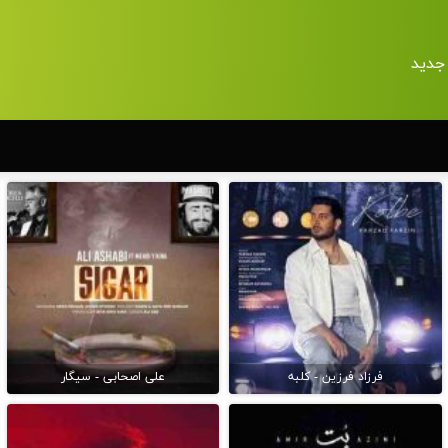
جدید
فرزاد فرزین - کلبه
علی اصحابی - سیگار