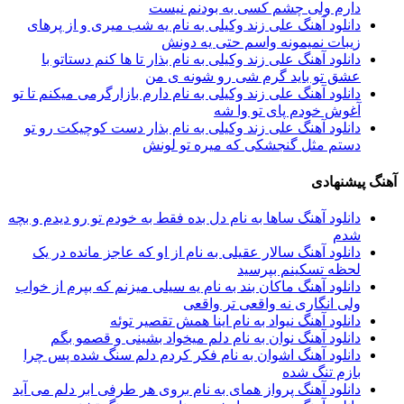
دارم ولی چشم كسی به بودنم نیست
دانلود آهنگ علی زند وکیلی به نام یه شب میرى و از پرهای
زيبات نمیمونه واسم حتی یه دونش
دانلود آهنگ علی زند وکیلی به نام بذار تا ها كنم دستاتو با
عشق تو باید گرم شی رو شونه ى من
دانلود آهنگ علی زند وکیلی به نام دارم بازارگرمی میكنم تا تو
آغوش خودم پای تو وا شه
دانلود آهنگ علی زند وکیلی به نام بذار دست كوچیكت رو تو
دستم مثل گنجشكی كه میره تو لونش
آهنگ پیشنهادی
دانلود آهنگ ساها به نام دل بده فقط به خودم تو رو دیدم و بچه
شدم
دانلود آهنگ سالار عقیلی به نام از او که عاجز مانده در یک
لحظه تسکینم بپرسید
دانلود آهنگ ماکان بند به نام یه سیلی میزنم که بپرم از خواب
ولی انگاری نه واقعی تر واقعی
دانلود آهنگ نیواد به نام اﻳﻨﺎ ﻫﻤﺶ ﺗﻘﺼﻴﺮ ﺗﻮﺋﻪ
دانلود آهنگ نوان به نام دلم میخواد بشینی و قصمو بگم
دانلود آهنگ اشوان به نام فکر کردم دلم سنگ شده پس چرا
بازم تنگ شده
دانلود آهنگ پرواز همای به نام ‎بروی هر طرفی ابر دلم می آید