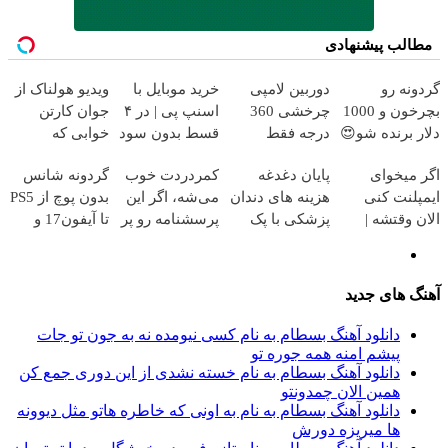
مطالب پیشنهادی
گردونه رو
دوربین لامپی
خرید موبایل با
ویدیو هولناک از
بچرخون و 1000
چرخشی 360
اسنپ پی | در ۴
جوان کارتن
دلار برنده شو😍
درجه فقط
قسط بدون سود
خوابی که
امروز حراج شد
و کارمزد!
میلیاردر شد.
اگر میخوای
پایان دغدغه
کمردردت خوب
گردونه شانس
🔥 پرداخت درب
آموزش رایگان
ایمپلنت کنی
هزینه های دندان
می‌شه، اگر این
بدون پوچ از PS5
منزل
الان وقتشه |
پزشکی با پک
پرسشنامه رو پر
تا آیفون17 و
فقط با ۲۵
سفید کننده
کنی!!
بیت کوین 🔥
میلیون تومان!!!
خانگی
آهنگ های جدید
دانلود آهنگ بسطام به نام کسی نیومده نه به جون تو جات
پیشم امنه همه جوره تو
دانلود آهنگ بسطام به نام خسته نشدی از این دوری جمع کن
همین الان چمدونتو
دانلود آهنگ بسطام به نام به اونی که خاطره هاتو مثل دیوونه
ها میریزه دورش