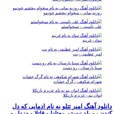
روزبه بمانی - میخوام ببخشم خودمو
علی یاسینی - نمیخواستم
نیواد - غریبه
امیر عظیمی - بت
سینا پارسیان - رو دست
شهرام شکوهی - گرگ چشات
ایوان بند - عزیزم باریکلا
دانلود آهنگ امیر تتلو به نام ادمایی که دل
کندن رو بلد نیستن معتادا و قاتلا و دزدا رو