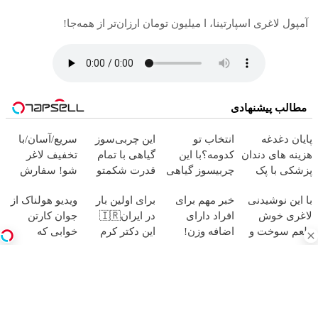
آمپول لاغری اسپارتینا، ا میلیون تومان ارزان‌تر از همه‌جا!
مطالب پیشنهادی
پایان دغدغه
انتخاب تو
این چربی‌سوز
سریع/آسان/با
هزینه های دندان
کدومه؟با این
گیاهی با تمام
تخفیف لاغر
پزشکی با پک
چربیسوز گیاهی
قدرت شکمتو
شو! سفارش
سفید کننده
مثل آب خوردن
آب میکنه❗ با
چربیسوز گیاهی
با این نوشیدنی
خبر مهم برای
برای اولین بار
ویدیو هولناک از
خانگی
لاغر شو!
تخفیف ویژه🔥
با ارسال رایگان
لاغری خوش
افراد دارای
در ایران🇮🇷
جوان کارتن
خرید60%تخفیف
طعم سوخت و
اضافه وزن!
این دکتر کرم
خوابی که
ساز بدنت رو
تخفیف
ترمیم کننده 23
میلیاردر شد.
10برابر کن
چربیسوز لاغری
روزه ساخت!
آموزش رایگان
امروز60% شد
آهنگ های جدید
دانلود آهنگ بسطام به نام خسته نشدی از این دوری جمع کن