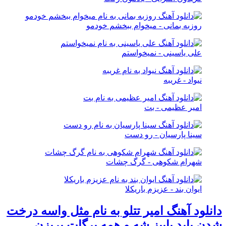
روزبه بمانی - میخوام ببخشم خودمو
علی یاسینی - نمیخواستم
نیواد - غریبه
امیر عظیمی - بت
سینا پارسیان - رو دست
شهرام شکوهی - گرگ چشات
ایوان بند - عزیزم باریکلا
دانلود آهنگ امیر تتلو به نام مثل واسه درخت
شدن باید پاییز شه و همه برگات بریزن