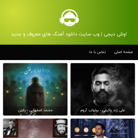
اونلی دیجی | وب سایت دانلود آهنگ های معروف و جدید
صفحه اصلی
تماس با ما
علی زند وکیلی - بخواب آروم
محمد اصفهانی - رفتن