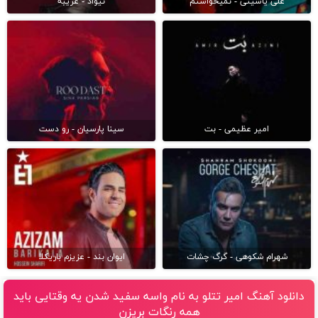
علی یاسینی - نمیخواستم
نیواد - غریبه
امیر عظیمی - بت
سینا پارسیان - رو دست
شهرام شکوهی - گرگ چشات
ایوان بند - عزیزم باریکلا
دانلود آهنگ امیر تتلو به نام واسه سفید شدن یه وقتایی باید
همه رنگات بریزن