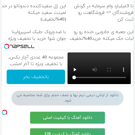
تا 3میلیارد وام سرمایه در گردش
این ژل سفیدکننده دندوناتو در حد
فروشندگان => فروشگاهت رو
لمینت سفید میکنه
ثبت کن
(40%تخفیف)
این جعبه ی جادویی خنده رو رو
با ضدچروک جلبک اسپیرولینا
لبات حک میکنه خرید40%تخفیف
جوان شو! خرید با تخفیف ویژه
مجموعه 40 عددی آچار بکس,
با تخفیف ویژه تا آخر امشب
باتخفیف بخر
دانلود از اونلی دیجی نیم بها و نصف حجم برای شما محاسبه می
شود.
دانلود آهنگ با کیفیت اصلی
دانلود آهنگ با کیفیت 128