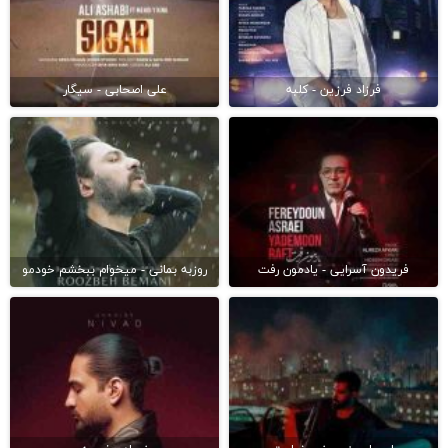
فرزاد فرزین - کلبه
علی اصحابی - سیگار
فریدون آسرایی - یادمون رفت
روزبه بمانی - میخوام ببخشم خودمو