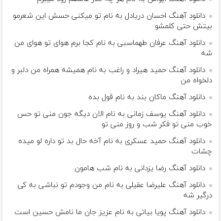
دانلود آهنگ احسان دریادل به نام ﺗﻮ ﻣﻴﻜﻨﻰ ﺣﺴﺶ اﻳﻦ ﺷﻌﺮﻣﻮ
ﺑﻴﺘﺶ ﺣﺘﻰ ﻛﻠﻤﺸﻮ
دانلود آهنگ عرفان طهماسبی به نام کجا برم هوای تو هوای من
شه
دانلود آهنگ حمید هیراد و راغب به نام همیشه همراه من دلبر و
دلخواه من
دانلود آهنگ ماکان بند به نام قول بده
دانلود آهنگ یوسف زمانی به نام الان دیگه جون منی تو حس
خوب منی تو فکر شب و روز منی تو
دانلود آهنگ حمید عسکری به نام آخه حال بد تو داره لو میده
چشات
دانلود آهنگ رضا یزدانی به نام شب هامون
دانلود آهنگ علیرضا عقیلی به نام من وجودم تو نباشی به کی
درگیر شه
دانلود آهنگ پویا بیاتی به نام عزیز جان ما نامش حسین است