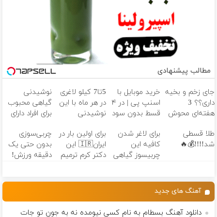
مطالب پیشنهادی
جای زخم و بخیه
خرید موبایل با
5تا7 کیلو لاغری
نوشیدنی
داری؟؟ 3
اسنپ پی | در ۴
در هر ماه با این
گیاهی محبوب
هفته‌ای محوش
قسط بدون سود
نوشیدنی
برای افراد دارای
کن!
و کارمزد!
گیاهی❗ سفارش
اضافه وزن!
طلا قسطی
برای لاغر شدن
برای اولین بار در
چربی‌سوزی
با نصف قیمت
60%تخفیف
شد!!!!💰🔥
کافیه این
ایران🇮🇷 این
بدون حتی یک
🔥
چربیسوز گیاهی
دکتر کرم ترمیم
دقیقه ورزش!
رو سفارش
کننده 23 روزه
بدی(50%تخفیف
ساخت!
تا امشب)
آهنگ های جدید
دانلود آهنگ بسطام به نام کسی نیومده نه به جون تو جات