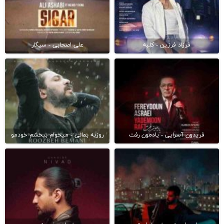
فرزاد فرزین - کلبه
علی اصحابی - سیگار
فریدون آسرایی - یادمون رفت
روزبه بمانی - میخوام ببخشم خودمو