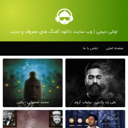
اونلی دیجی | وب سایت دانلود آهنگ های معروف و جدید
صفحه اصلی
تماس با ما
علی زند وکیلی - بخواب آروم
محمد اصفهانی - رفتن