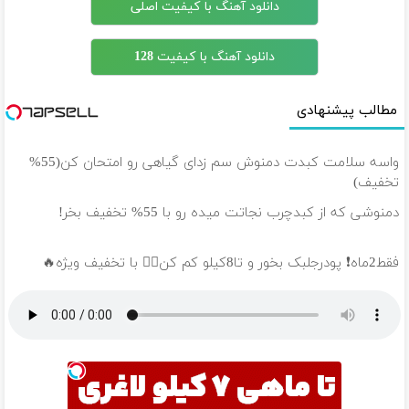
دانلود آهنگ با کیفیت اصلی
دانلود آهنگ با کیفیت 128
مطالب پیشنهادی
واسه سلامت کبدت دمنوش سم زدای گیاهی رو امتحان کن(55%
تخفیف)
دمنوشی که از کبدچرب نجاتت میده رو با 55% تخفیف بخر!
فقط2ماه❗ پودرجلبک بخور و تا8کیلو کم کن👌🏻 با تخفیف ویژه🔥