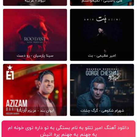
علی یاسینی - نمیخواستم
نیواد - غریبه
امیر عظیمی - بت
سینا پارسیان - رو دست
شهرام شکوهی - گرگ چشات
ایوان بند - عزیزم باریکلا
دانلود آهنگ امیر تتلو به نام بستگی به تو داره توی خونه ام
یه جهنم یه جهنم پره اتیش