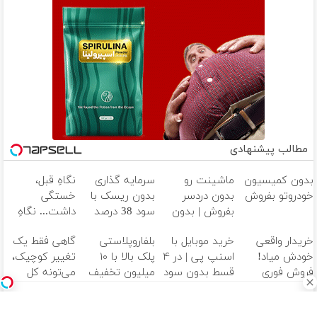
مطالب پیشنهادی
بدون کمیسیون
ماشینت رو
سرمایه گذاری
نگاهِ قبل،
خودروتو بفروش
بدون دردسر
بدون ریسک با
خستگی
بفروش | بدون
سود 38 درصد
داشت... نگاهِ
کمسیون 😍
سالانه📈
بعد، انرژی داره
خریدار واقعی
خرید موبایل با
بلفاروپلاستی
گاهی فقط یک
🌸 بلفا با 25%
خودش میاد!
اسنپ پی | در ۴
پلک بالا با ۱۰
تغییر کوچیک،
تخفیف
فروش فوری
قسط بدون سود
میلیون تخفیف
می‌تونه کل
ماشین در همراه
و کارمزد!
فقط ۲۵ میلیون
چهرتو متحول
مکانیک
✅
کنه 💚 تغییر