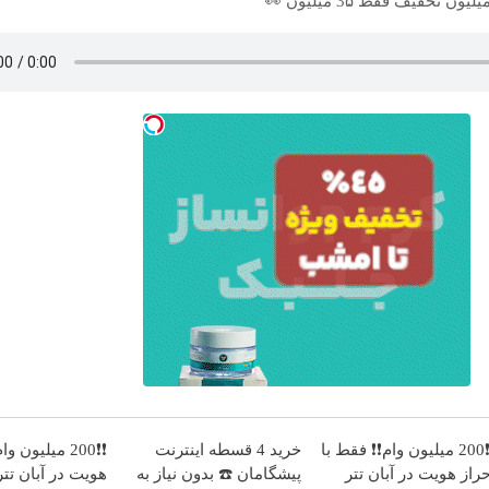
❗❗200 میلیون وام❗❗ فقط با
خرید 4 قسطه اینترنت
❗❗200 میلیون و
حراز هویت در آبان تتر
پیشگامان ☎️ بدون نیاز به
هویت در آبان تتر