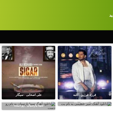
ید
فرزاد فرزین - کلبه
علی اصحابی - سیگار
امیر عظیمی - بت
سینا پارسیان - رو دست