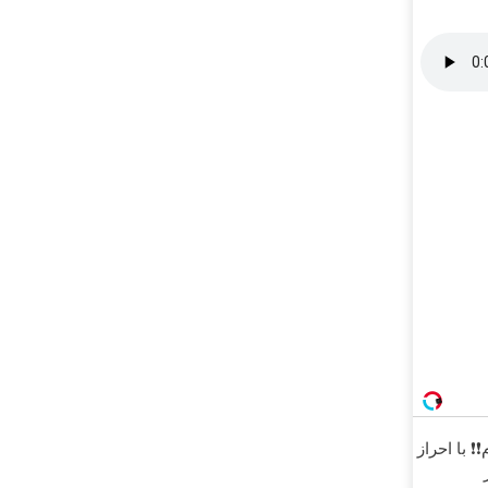
ام❗❗ با احراز