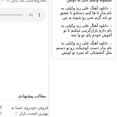
نمیمونه واسم حتی یه دونش
بلفاروپلاستی پلک پایین با ۱۰ میلیون تخفیف فقط 3۵ میلیون 👀
دانلود آهنگ علی زند وکیلی به
نام بذار تا ها كنم دستاتو با عشق
تو باید گرم شی رو شونه ى من
دانلود آهنگ علی زند وکیلی به
نام دارم بازارگرمی میكنم تا تو
آغوش خودم پای تو وا شه
دانلود آهنگ علی زند وکیلی به
نام بذار دست كوچیكت رو تو دستم
مثل گنجشكی كه میره تو لونش
مطالب پیشنهادی
فروش خودروی شما به
بهترین قیمت بازار ✅
ا