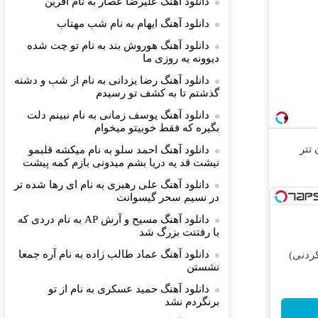
دانلود آهنگ علیرضا عصار به نام آفرین
دانلود آهنگ ایهام به نام شب مهتاب
دانلود آهنگ هوروش بند به نام تو چت شده
دیوونه یه روزی ما
دانلود آهنگ رضا یزدانی به نام از ﺷﺐ و دﺷﻨﻪ
ﮔﺬﺷﺘﻢ ﺗﺎ ﺑﻪ ﻛﺸﻒ ﺗﻮ رﺳﻴﺪم
دانلود آهنگ یوسف زمانی به نام نبینم دلت
بگیره که فقط خوبیتو میخوام
دانلود آهنگ احمد سلو به نام میکشه قلبمو
نیشت قد یه دریا بشم میدونی بازم کمه پیشت
دانلود آهنگ علی رهبری به نام ای رها شده تر
در نسیم سحر گیسوانت
دانلود آهنگ مسیح و آرش AP به نام ‏دردی که
با رفتنت بزرگ شد
دانلود آهنگ عماد طالب زاده به نام آره جمعا
ردنی)
نشستن
دانلود آهنگ حمید عسکری به نام از تو
برنگردم نشد