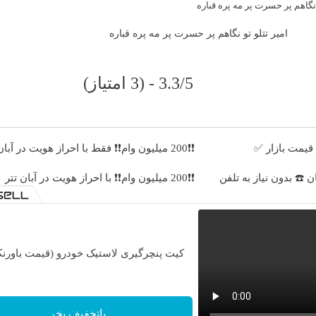
امیر تتلو تو نگاهم پر حسرت پر مه پره قباره
3.3/5 - (3 امتیاز)
قیمت بازار ✅
❗❗200 میلیون وام❗❗ فقط با احراز هویت در آبان تتر
❗❗200 میلیون وام❗❗ با احراز هویت در آبان تتر
کیت پنچرگیری لاستیک خودرو (قیمت باورنک
باتخفیف بخر