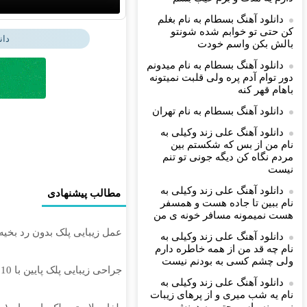
دانلود آهنگ بسطام به نام بغلم
کن حتی تو خوابم شده شونتو
دان
بالش بکن واسم خودت
دانلود آهنگ بسطام به نام میدونم
دور توام آدم پره ولی قلبت نمیتونه
باهام قهر کنه
دانلود آهنگ بسطام به نام تهران
دانلود آهنگ علی زند وکیلی به
نام من از بس كه شكستم بین
مردم نگاه كن دیگه جونى تو تنم
نیست
دانلود آهنگ علی زند وکیلی به
مطالب پیشنهادی
نام ببین تا جاده هست و همسفر
هست نمیمونه مسافر خونه ی من
عمل زیبایی پلک بدون رد بخیه 🎁 ۱۰ میلیون تومان تخف
دانلود آهنگ علی زند وکیلی به
نام چه قد من از همه خاطره دارم
ولی چشم كسی به بودنم نیست
جراحی زیبایی پلک پایین با 10 میلیون تخفیف ویژه فقط 35 ✨
دانلود آهنگ علی زند وکیلی به
نام یه شب میرى و از پرهای زيبات