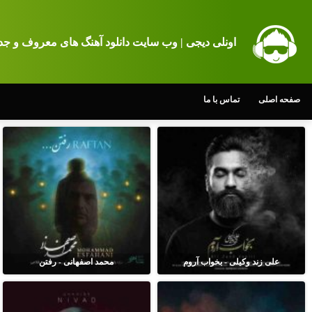
اونلی دیجی | وب سایت دانلود آهنگ های معروف و جد
صفحه اصلی
تماس با ما
علی زند وکیلی - بخواب آروم
محمد اصفهانی - رفتن