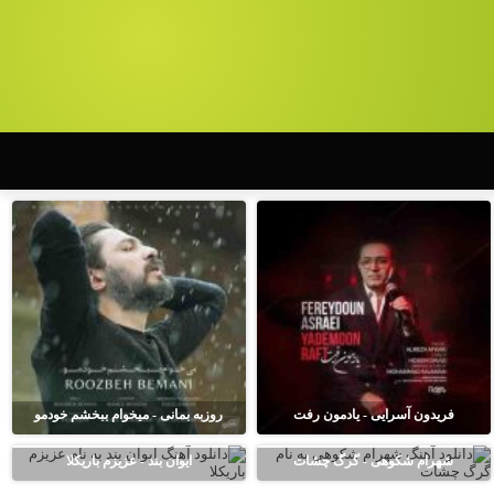
فریدون آسرایی - یادمون رفت
روزبه بمانی - میخوام ببخشم خودمو
شهرام شکوهی - گرگ چشات
ایوان بند - عزیزم باریکلا