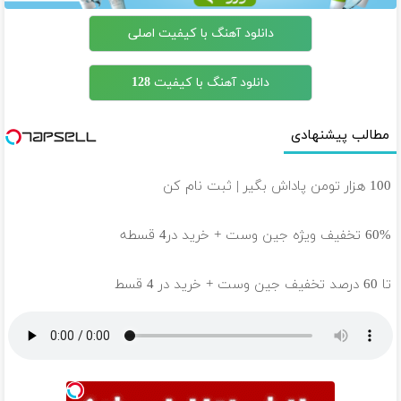
دانلود آهنگ با کیفیت اصلی
دانلود آهنگ با کیفیت 128
مطالب پیشنهادی
100 هزار تومن پاداش بگیر | ثبت نام کن
60% تخفیف ویژه جین وست + خرید در4 قسطه
تا 60 درصد تخفیف جین وست + خرید در 4 قسط