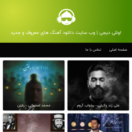
اونلی دیجی | وب سایت دانلود آهنگ های معروف و جدید
صفحه اصلی
تماس با ما
علی زند وکیلی - بخواب آروم
محمد اصفهانی - رفتن