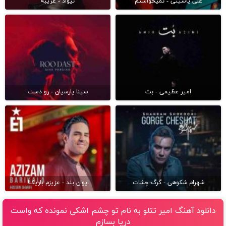
علی یاسینی - نمیخواستم
نیواد - غریبه
امیر عظیمی - بت
سینا پارسیان - رو دست
شهرام شکوهی - گرگ چشات
ایوان بند - عزیزم باریکلا
دانلود آهنگ امیر تتلو به نام تو چشم اشکی نمونده که واست
دریا بسازم