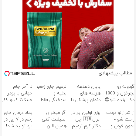
مطالب پیشنهادی
گردونه رو
پایان دغدغه
ترمیم جای زخم،
تا آخر جام
بچرخون و 1000
هزینه های
بخیه و
جهانی با پودر
دلار برنده شو😍
دندان پزشکی با
سوختگی فقط
جلبک7 کیلو لاغر
پک سفید
در 3 هفته!!😍
شو
از شر زانو دردت
برای اولین بار در
اگر میخوای
پماد درمان جای
کننده خانگی
راحت شو -
ایران🇮🇷 این
ایمپلنت کنی
زخم در ۷ روز در
بدون قرص و
دکتر کرم ترمیم
همین الان
یزد تولید شد!
عمل
کننده 23 روزه
وقتشه | فقط با
(مشاوره بگیرید)