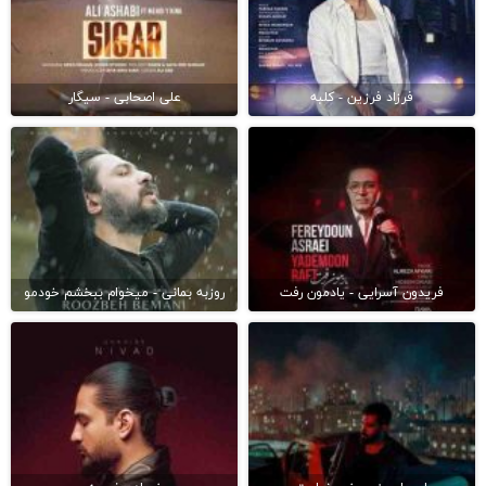
فرزاد فرزین - کلبه
علی اصحابی - سیگار
فریدون آسرایی - یادمون رفت
روزبه بمانی - میخوام ببخشم خودمو