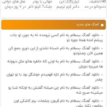
40٪تخفیف
ایران🇮🇷 این
جهانی با پودر
عمل های جراحی
ثبت کن
(40%تخفیف)
دندوناتو در حد
دکتر کرم ترمیم
جلبک7 کیلو لاغر
در ۷ روز درمان
کامپوزیت
کننده 23 روزه
شو
شد! (فوری
سفید کن
ساخت!
مشاوره بگیرید)
آهنگ های جدید
دانلود آهنگ بسطام به نام کسی نیومده نه به جون تو جات
پیشم امنه همه جوره تو
دانلود آهنگ بسطام به نام خسته نشدی از این دوری جمع کن
همین الان چمدونتو
دانلود آهنگ بسطام به نام به اونی که خاطره هاتو مثل دیوونه
ها میریزه دورش
دانلود آهنگ بسطام به نام تازه فهمیدم خوشگل بود با تو تهران
چقدر
دانلود آهنگ بسطام به نام چی میشه گفتش به اونکه شبا رو
میشینه صبح شه
دانلود آهنگ بسطام به نام قربون چشمات برم کاشکی اون
روزامون تکرار بشن