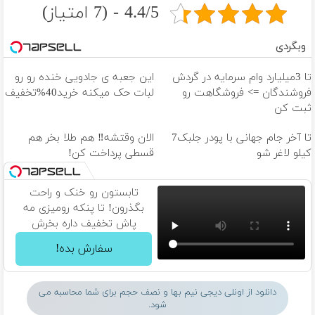
4.4/5 - (7 امتیاز)
وبگردی
تا 3میلیارد وام سرمایه در گردش
این جعبه ی جادویی خنده رو رو
فروشندگان => فروشگاهت رو
لبات حک میکنه خرید40%تخفیف
ثبت کن
تا آخر جام جهانی با پودر جلبک7
الان وقتشه‼️ هم طلا بخر هم
کیلو لاغر شو
قسطی پرداخت کن!
تابستون رو خنک و راحت
بگذرون! تا پنکه رومیزی مه
پاش تخفیف داره بخرش
سفارش بده!
دانلود از اونلی دیجی نیم بها و نصف حجم برای شما محاسبه می
شود.