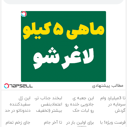
مطالب پیشنهادی
تا 3میلیارد وام
این جعبه ی
لبخند جذاب تر،
این ژل
سرمایه در
جادویی خنده رو
اعتمادبنفس
سفیدکننده
گردش
رو لبات حک
بیشتر (تخفیف
دندوناتو در حد
فروشندگان =>
میکنه
تا امشب)
لمینت سفید
فرصت ویژه! با
برای اولین بار در
تا آخر جام
جای زخم تمام
فروشگاهت رو
خرید40%تخفیف
میکنه