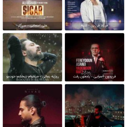
فرزاد فرزین - کلبه
علی اصحابی - سیگار
فریدون آسرایی - یادمون رفت
روزبه بمانی - میخوام ببخشم خودمو