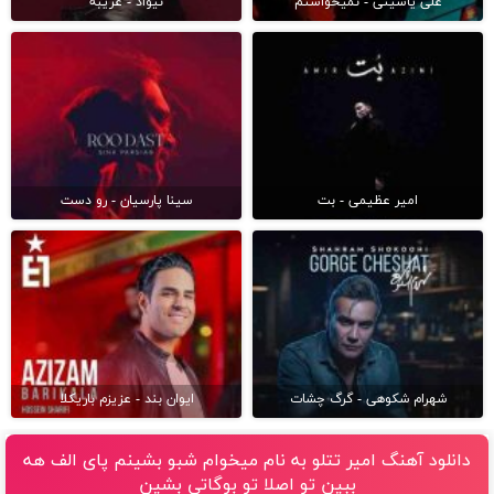
علی یاسینی - نمیخواستم
نیواد - غریبه
امیر عظیمی - بت
سینا پارسیان - رو دست
شهرام شکوهی - گرگ چشات
ایوان بند - عزیزم باریکلا
دانلود آهنگ امیر تتلو به نام میخوام شبو بشینم پای الف هه
ببین تو اصلا تو بوگاتی بشین