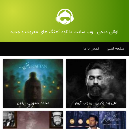
اونلی دیجی | وب سایت دانلود آهنگ های معروف و جدید
صفحه اصلی
تماس با ما
علی زند وکیلی - بخواب آروم
محمد اصفهانی - رفتن