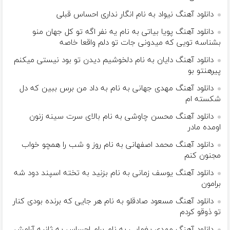
دانلود آهنگ نیواد به نام اﻧﮕﺎر ﻧﺪاری اﺣﺴﺎس ﻗﺒﻠﻰ
دانلود آهنگ پویا بیاتی به نام یه نفر اگه تو کل جهان منو
بشناسه تویی که میدونی جات تو دلم واقعا خاصه
دانلود آهنگ دایان به نام دلخوشیم دیدن تو بود نیستی میکنم
پیرهنتو بو
دانلود آهنگ مهدی جهانی به نام به داد من برس ببین که دل
شکسته ام
دانلود آهنگ محسن چاوشی به نام بالای سرت سینه زنون
اومده مادر
دانلود آهنگ محمد اصفهانی به نام روز و شب را همچو خواب
مجنون کنم
دانلود آهنگ یوسف زمانی به نام بزنید به تخته اسپند دود شه
برامون
دانلود آهنگ مسعود صادقلو به نام هر جایی که برنده بودی کنار
تو ذوقو کردم
دانلود آهنگ مهدی یغمایی به نام برام احساس یه ثانیه آرامش