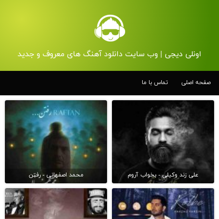
اونلی دیجی | وب سایت دانلود آهنگ های معروف و جدید
صفحه اصلی
تماس با ما
علی زند وکیلی - بخواب آروم
محمد اصفهانی - رفتن