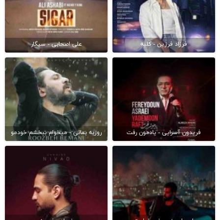
فرزاد فرزین - کلبه
علی اصحابی - سیگار
فریدون آسرایی - یادمون رفت
روزبه بمانی - میخوام ببخشم خودمو