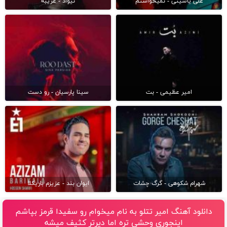
علی یاسینی - نمیخواستم
نیواد - غریبه
امیر عظیمی - بت
سینا پارسیان - رو دست
شهرام شکوهی - گرگ چشات
ایوان بند - عزیزم باریکلا
دانلود آهنگ امیر تتلو به نام میخوام رو سفیدا قرمز بپاشم
اینجوری وحشی تره اما دیرتر کثیف میشه