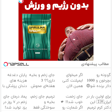
مطالب پیشنهادی
گردونه رو
اگر میخوای
جای زخم و بخیه
پایان دغدغه
بچرخون و 1000
ایمپلنت کنی
داری؟؟ 3
هزینه های
دلار برنده شو😍
همین الان
هفته‌ای محوش
دندان پزشکی با
وقتشه | فقط با
کن!
پک سفید
برای اولین بار در
جای زخمت
ترمیم جای زخم،
پماد درمان جای
۲۵ میلیون
کننده خانگی
ایران🇮🇷 این
خوب شد!! 🫵
بخیه و
زخم در ۷ روز در
تومان!!!
دکتر کرم ترمیم
اگر شمارت رو
سوختگی فقط
یزد تولید شد!