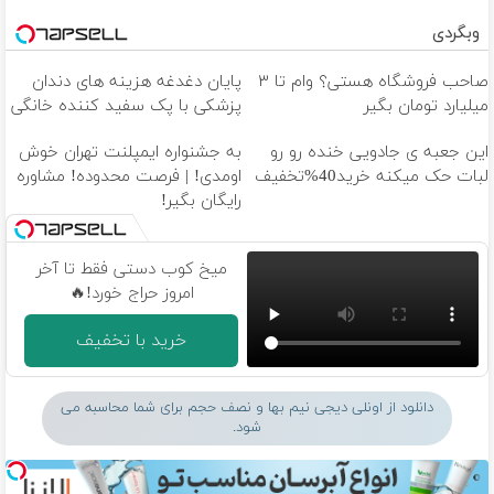
وبگردی
صاحب فروشگاه هستی؟ وام تا ۳
پایان دغدغه هزینه های دندان
میلیارد تومان بگیر
پزشکی با پک سفید کننده خانگی
این جعبه ی جادویی خنده رو رو
به جشنواره ایمپلنت تهران خوش
لبات حک میکنه خرید40%تخفیف
اومدی! | فرصت محدوده! مشاوره
رایگان بگیر!
میخ کوب دستی فقط تا آخر
امروز حراج خورد!🔥
خرید با تخفیف
دانلود از اونلی دیجی نیم بها و نصف حجم برای شما محاسبه می
شود.