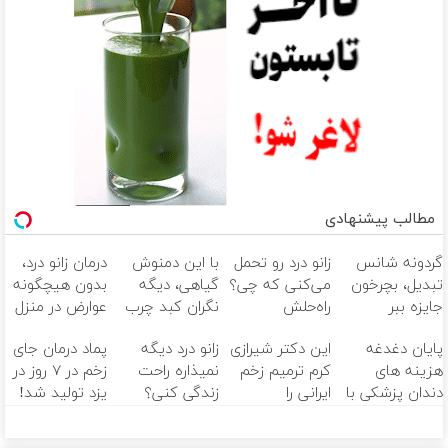
مطالب پیشنهادی
گردونه شانس
زانو درد رو تحمل
با این دمنوش
درمان زانو درد،
تبدیل، بچرخون
می‌کنی که چی؟
گیاهی، دیگه
بدون هیچگونه
جایزه ببر
راه‌حلش
نگران کبد چرب
عوارض در منزل
همین‌جاست!
نباش!
(◂پرسش‌نامه)
پایان دغدغه
این دکتر شیرازی
زانو درد دیگه
پماد درمان جای
هزینه های
کرم ترمیم زخم
نمیذاره راحت
زخم در ۷ روز در
دندان پزشکی با
ایرانی را
زندگی کنی؟
یزد تولید شد!
پک سفید
ساخت!!!
(مشاوره بگیرید)
کننده خانگی