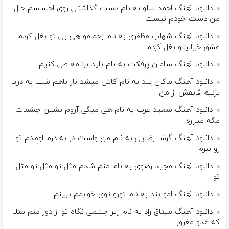
دانلود آهنگ احمد سلو به نام دست گذاشتی روی احساسم حال
من دست خودم نیست
دانلود آهنگ شهاب مظفری به نام زﺧﻤﺎﻣﻮ ﻫﻰ ﺑﻰ ﺗﻮ ﺑﻐﻞ ﻛﺮدم
ﻋﺸﻖ ﺧﻴﺎﻟﻴﺘﻮ ﺑﻐﻞ ﻛﺮدم
دانلود آهنگ سامان پرفکت به نام باید برنامه طی کنیم
دانلود آهنگ ماکان بند به نام کاش میشد باز باهم شب به دریا
بزنیم قایقش از من
دانلود آهنگ سعید عرب به نام هی میگی آروم بشین چشمات
مگه میزاره
دانلود آهنگ گرشا رضایی به نام من واست در‌ به‌ درم اومدم تو
رو ببرم
دانلود آهنگ مجید رضوی به نام منم شدم مثل تو مثل تو مثل
تو
دانلود آهنگ امو بند به نام تورو توی خوابمم ببینم
دانلود آهنگ میثاق راد به نام زیر چشمی نگاه تو از دور منم مثلا
که غدو مغرور