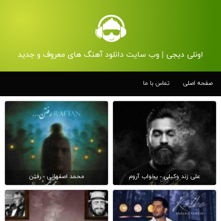
اونلی دیجی | وب سایت دانلود آهنگ های معروف و جدید
صفحه اصلی
تماس با ما
علی زند وکیلی - بخواب آروم
محمد اصفهانی - رفتن