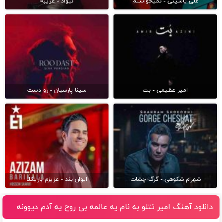
علی یاسینی - نمیخواستم
نیواد - غریبه
امیر عظیمی - بت
سینا پارسیان - رو دست
شهرام شکوهی - گرگ چشات
ایوان بند - عزیزم باریکلا
دانلود آهنگ امیر تتلو به نام یه عالمه بی روح یه آدم دیوونه