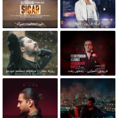
فرزاد فرزین - کلبه
علی اصحابی - سیگار
فریدون آسرایی - یادمون رفت
روزبه بمانی - میخوام ببخشم خودمو