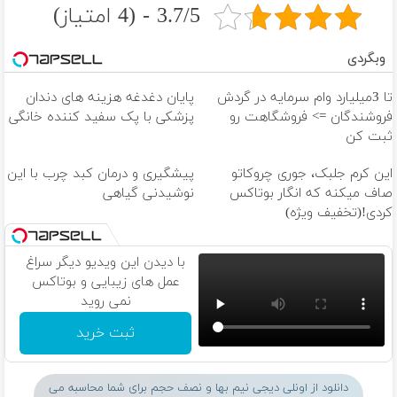
3.7/5 - (4 امتیاز)
وبگردی
تا 3میلیارد وام سرمایه در گردش
پایان دغدغه هزینه های دندان
فروشندگان => فروشگاهت رو
پزشکی با پک سفید کننده خانگی
ثبت کن
این کرم جلبک، جوری چروکاتو
پیشگیری و درمان کبد چرب با این
صاف میکنه که انگار بوتاکس
نوشیدنی گیاهی
کردی!(تخفیف ویژه)
با دیدن این ویدیو دیگر سراغ
عمل های زیبایی و بوتاکس
نمی روید
ثبت خرید
دانلود از اونلی دیجی نیم بها و نصف حجم برای شما محاسبه می