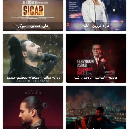
فرزاد فرزین - کلبه
علی اصحابی - سیگار
فریدون آسرایی - یادمون رفت
روزبه بمانی - میخوام ببخشم خودمو