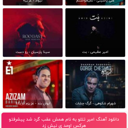
علی یاسینی - نمیخواستم
نیواد - غریبه
امیر عظیمی - بت
سینا پارسیان - رو دست
شهرام شکوهی - گرگ چشات
ایوان بند - عزیزم باریکلا
دانلود آهنگ امیر تتلو به نام همش عقب گرد شد پیشرفتو
هرکس اومد ی نیش زد