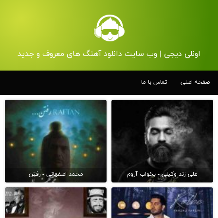
اونلی دیجی | وب سایت دانلود آهنگ های معروف و جدید
صفحه اصلی
تماس با ما
علی زند وکیلی - بخواب آروم
محمد اصفهانی - رفتن