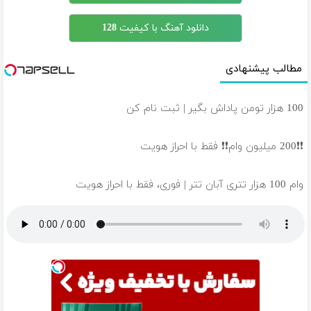
دانلود آهنگ با کیفیت 128
مطالب پیشنهادی
100 هزار تومن پاداش بگیر | ثبت نام کن
❗❗200 میلیون وام❗❗ فقط با احراز هویت
وام 100 هزار تتری آبان تتر | فوری، فقط با احراز هویت