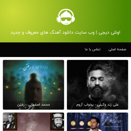
اونلی دیجی | وب سایت دانلود آهنگ های معروف و جدید
صفحه اصلی
تماس با ما
علی زند وکیلی - بخواب آروم
محمد اصفهانی - رفتن