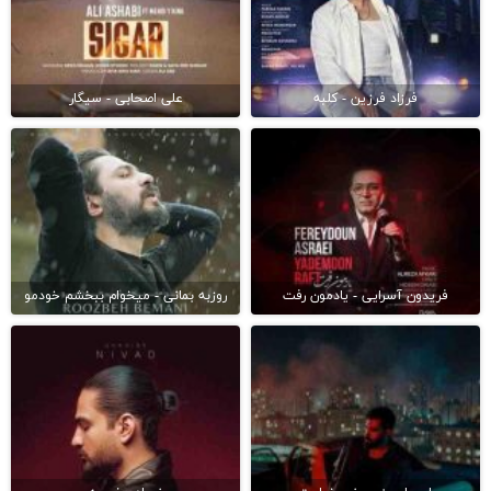
فرزاد فرزین - کلبه
علی اصحابی - سیگار
فریدون آسرایی - یادمون رفت
روزبه بمانی - میخوام ببخشم خودمو