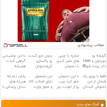
مطالب پیشنهادی
گردونه رو
مبارزه با چربی
بدون دارو کبدت
با این نوشیدنی
بچرخون و 1000
های مضر کبدی
رو پاکسازی
گیاهی کبدت
دلار برنده شو😍
با دمنوش
کن(دمنوش
همیشه
گیاهی پاکسازی
گیاهی کبد)
پرقدرته55%تخفیف
فقط با روزی یک
با این دمنوش
این محصول
پایان دغدغه
کبد(تخفیف تا
فنجان از این
خطر کبد چرب
دارای اصالت کالا
هزینه های
امشب)
دمنوش کبدتان
رو از خودت دور
و مجوز وزارت
دندان پزشکی با
را پاکسازی کنید
کن!😓حتما
بهداشت
پک سفید
ببین! کلیک
است(55%تخفیف)
کننده خانگی
جهت خرید
آهنگ های جدید