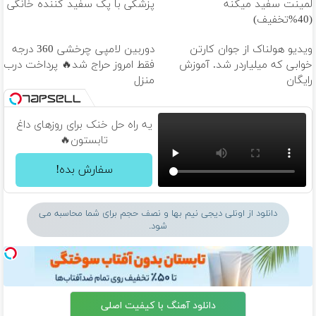
لمینت سفید میکنه
پزشکی با پک سفید کننده خانگی
(40%تخفیف)
ویدیو هولناک از جوان کارتن
دوربین لامپی چرخشی 360 درجه
خوابی که میلیاردر شد. آموزش
فقط امروز حراج شد🔥 پرداخت درب
رایگان
منزل
یه راه حل خنک برای روزهای داغ
تابستون🔥
سفارش بده!
دانلود از اونلی دیجی نیم بها و نصف حجم برای شما محاسبه می
شود.
دانلود آهنگ با کیفیت اصلی