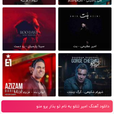
علی یاسینی - نمیخواستم
نیواد - غریبه
امیر عظیمی - بت
سینا پارسیان - رو دست
شهرام شکوهی - گرگ چشات
ایوان بند - عزیزم باریکلا
دانلود آهنگ امیر تتلو به نام تو بذار برو منو