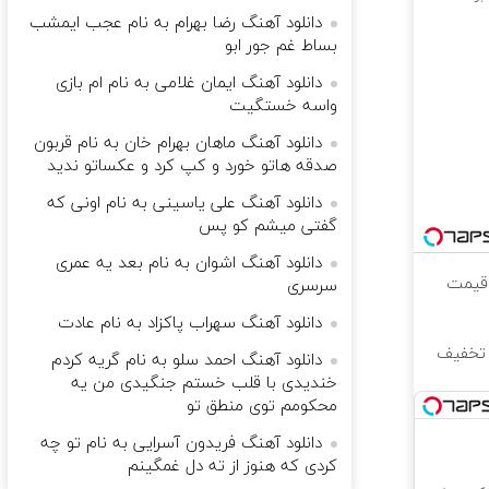
دانلود آهنگ رضا بهرام به نام ﻋﺠﺐ اﻳﻤﺸﺐ
ﺑﺴﺎط ﻏﻢ ﺟﻮر اﺑﻮ
دانلود آهنگ ایمان غلامی به نام ام ﺑﺎزی
واﺳﻪ ﺧﺴﺘﮕﻴﺖ
دانلود آهنگ ماهان بهرام خان به نام قربون
صدقه هاتو خورد و کپ کرد و عکساتو ندید
دانلود آهنگ علی یاسینی به نام اونی که
گفتی میشم کو پس
دانلود آهنگ اشوان به نام بعد یه عمری
 قیمت
سرسری
دانلود آهنگ سهراب پاکزاد به نام عادت
زیباتر، نگاهی جوان‌تر! ✨ 25% تخفیف
دانلود آهنگ احمد سلو به نام گریه کردم
خندیدی با قلب خستم جنگیدی من یه
محکومم توی منطق تو
دانلود آهنگ فریدون آسرایی به نام تو چه
کردی که هنوز از ته دل غمگینم