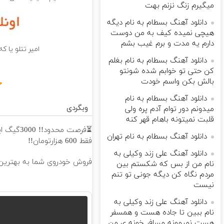
میگیرم زنگ نزنم بهت
دانلود آهنگ بسطام به نام دیگه
هیچی نمیده کیف به من دوست
دارم یه مدت و برم غیب بشم
امیر تتلو یا ک
دانلود آهنگ بسطام به نام بغلم
کن حتی تو خوابم شده شونتو
بالش بکن واسم خودت
دانلود آهنگ بسطام به نام
وبگردی
میدونم دور توام آدم پره ولی
قلبت نمیتونه باهام قهر کنه
دانلود آهنگ بسطام به نام تهران
فقط 600 هزارتومان!!
دانلود آهنگ علی زند وکیلی به
فروش خودروی شما به بهترین 
نام من از بس كه شكستم بین
مردم نگاه كن دیگه جونى تو تنم
نیست
دانلود آهنگ علی زند وکیلی به
نام ببین تا جاده هست و همسفر
هست نمیمونه مسافر خونه ی من