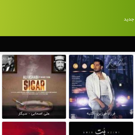
جدید
فرزاد فرزین - کلبه
علی اصحابی - سیگار