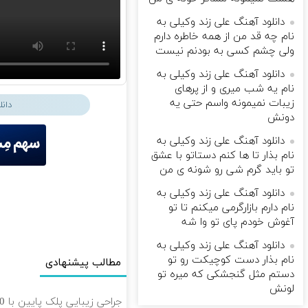
دانلود آهنگ علی زند وکیلی به
نام چه قد من از همه خاطره دارم
ولی چشم كسی به بودنم نیست
دانلود آهنگ علی زند وکیلی به
نام یه شب میرى و از پرهای
زيبات نمیمونه واسم حتی یه
دان
دونش
دانلود آهنگ علی زند وکیلی به
نام بذار تا ها كنم دستاتو با عشق
تو باید گرم شی رو شونه ى من
دانلود آهنگ علی زند وکیلی به
نام دارم بازارگرمی میكنم تا تو
آغوش خودم پای تو وا شه
دانلود آهنگ علی زند وکیلی به
نام بذار دست كوچیكت رو تو
مطالب پیشنهادی
دستم مثل گنجشكی كه میره تو
لونش
جراحی زیبایی پلک پایین با 10 میلیون تخفیف ویژه فقط 35 ✨