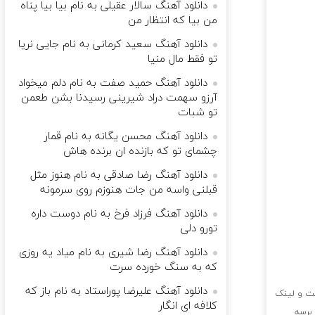
دانلود آهنگ سالار عقیلی به نام ﺑﻴﺎ ﺑﻴﺎ ﭘﻨﺎه
ﻣﻦ ﺑﻴﺎ ﻛﻪ اﻧﺘﻈﺎر ﻣﻦ
دانلود آهنگ سعید کرمانی به نام جایی نریا
تو فقط مال منیا
دانلود آهنگ حمید صفت به نام دلم میخواد
آرزو سهمت دراد شیرینی رسیدنا بشن طعمن
تو شبات
دانلود آهنگ محسن یگانه به نام قمار
چشمای تو که بازنده ان برنده هاش
دانلود آهنگ رضا صادقی به نام هنوز مثل
قبلنی واسه من جات هنوزم روی سرمونه
دانلود آهنگ فرزاد فرخ به نام دوست داره
تورو دلی
دانلود آهنگ رضا شیری به نام میاد یه روزی
که به سنگ خورده سرت
دانلود آهنگ علیرضا پوراستاد به نام باز که
عت و لینک
کلافه ای انگار
برسه