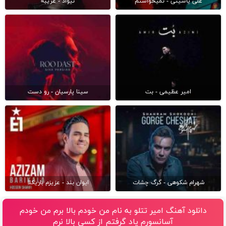
علی یاسینی - نمیخواستم
نیواد - غریبه
امیر عظیمی - بت
سینا پارسیان - رو دست
شهرام شکوهی - گرگ چشات
ایوان بند - عزیزم باریکلا
دانلود آهنگ امیر تتلو به نام من خودم بالا برم من خودم
آسانسورم یاد گرفتم از کسی بالا نرم