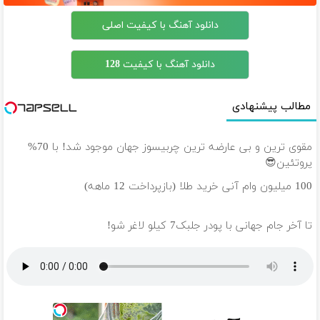
دانلود آهنگ با کیفیت اصلی
دانلود آهنگ با کیفیت 128
مطالب پیشنهادی
مقوی ترین و بی عارضه ترین چربیسوز جهان موجود شد! با 70%
پروتئین😎
100 میلیون وام آنی خرید طلا (بازپرداخت 12 ماهه)
تا آخر جام جهانی با پودر جلبک7 کیلو لاغر شو!