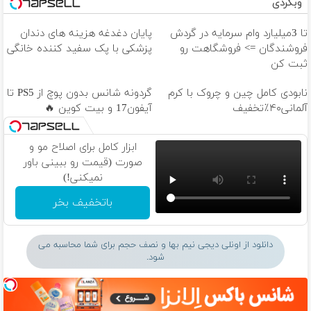
وبگردی
تا 3میلیارد وام سرمایه در گردش
پایان دغدغه هزینه های دندان
فروشندگان => فروشگاهت رو
پزشکی با پک سفید کننده خانگی
ثبت کن
نابودی کامل چین و چروک با کرم
گردونه شانس بدون پوچ از PS5 تا
آلمانی۴۰٪تخفیف
آیفون17 و بیت کوین 🔥
ابزار کامل برای اصلاح مو و
صورت (قیمت رو ببینی باور
نمیکنی!)
باتخفیف بخر
دانلود از اونلی دیجی نیم بها و نصف حجم برای شما محاسبه می
شود.