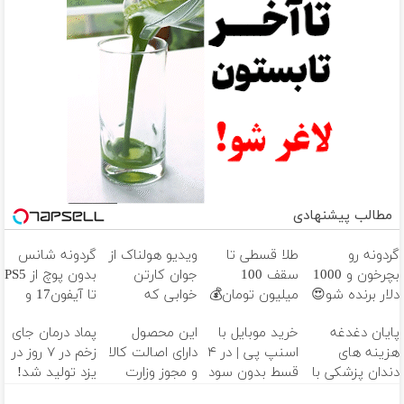
مطالب پیشنهادی
گردونه رو
طلا قسطی تا
ویدیو هولناک از
گردونه شانس
بچرخون و 1000
سقف 100
جوان کارتن
بدون پوچ از PS5
دلار برنده شو😍
میلیون تومان💰
خوابی که
تا آیفون17 و
میلیاردر شد.
بیت کوین 🔥
پایان دغدغه
خرید موبایل با
این محصول
پماد درمان جای
آموزش رایگان
هزینه های
اسنپ پی | در ۴
دارای اصالت کالا
زخم در ۷ روز در
دندان پزشکی با
قسط بدون سود
و مجوز وزارت
یزد تولید شد!
پک سفید
و کارمزد!
بهداشت
(مشاوره بگیرید)