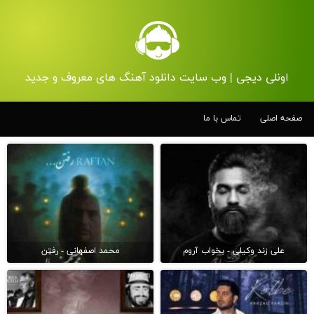
اونلی دیجی | وب سایت دانلود آهنگ های معروف و جدید
صفحه اصلی
تماس با ما
علی زند وکیلی - بخواب آروم
محمد اصفهانی - رفتن