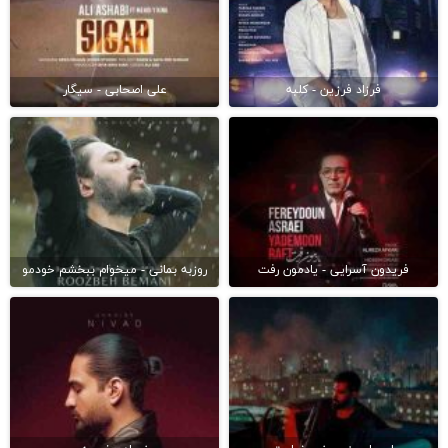
فرزاد فرزین - کلبه
علی اصحابی - سیگار
فریدون آسرایی - یادمون رفت
روزبه بمانی - میخوام ببخشم خودمو