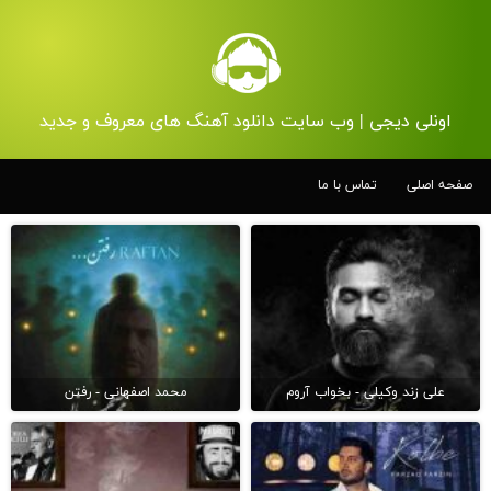
اونلی دیجی | وب سایت دانلود آهنگ های معروف و جدید
صفحه اصلی
تماس با ما
علی زند وکیلی - بخواب آروم
محمد اصفهانی - رفتن