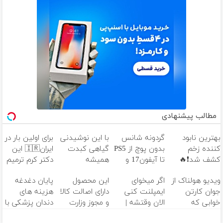
مطالب پیشنهادی
بهترین نابود
گردونه شانس
با این نوشیدنی
برای اولین بار در
کننده زخم
بدون پوچ از PS5
گیاهی کبدت
ایران🇮🇷 این
کشف شد❗🔥
تا آیفون17 و
همیشه
دکتر کرم ترمیم
بیت کوین 🔥
پرقدرته55%تخفیف
کننده 23 روزه
ویدیو هولناک از
اگر میخوای
این محصول
پایان دغدغه
ساخت!
جوان کارتن
ایمپلنت کنی
دارای اصالت کالا
هزینه های
خوابی که
الان وقتشه |
و مجوز وزارت
دندان پزشکی با
میلیاردر شد.
فقط با ۲۵
بهداشت
پک سفید