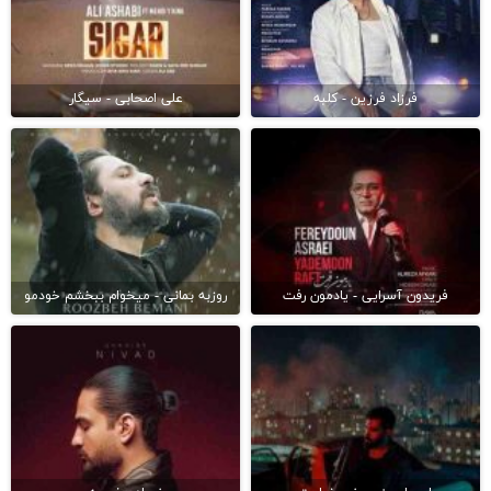
فرزاد فرزین - کلبه
علی اصحابی - سیگار
فریدون آسرایی - یادمون رفت
روزبه بمانی - میخوام ببخشم خودمو