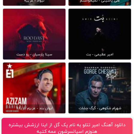
علی یاسینی - نمیخواستم
نیواد - غریبه
امیر عظیمی - بت
سینا پارسیان - رو دست
شهرام شکوهی - گرگ چشات
ایوان بند - عزیزم باریکلا
دانلود آهنگ امیر تتلو به نام پک گل از اینا ارزشش بیشتره
هنوزم اسپانسرشون عمه کتیه