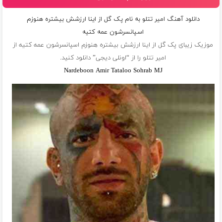
دانلود آهنگ امیر تتلو به نام پک گل از اینا ارزشش بیشتره هنوزم
اسپانسرشون عمه کتیه
موزیک زیبای پک گل از اینا ارزشش بیشتره هنوزم اسپانسرشون عمه کتیه از
امیر تتلو
را از “اونلی دیجی” دانلود کنید.
Nardeboon Amir Tataloo Sohrab MJ