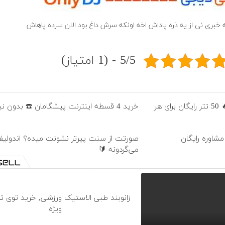
نه خبری نی از یه ذره پاداش اخه اونکه سرش داغ بود الان سرده پاهاش
5/5 - (1 امتیاز)
جشنواره فوق‌العاده ورسلند💰🔥 50 تتر رایگان برای هر
خرید 4 قسطه اینترنت پیشگامان ☎️ بدون نیاز به تلفن
مشاوره رایگان
صورتت از سنت پیرتر نشونت میده؟ اندولی
می‌گردونه 🔰
زانوبند طبی الاستیک ورزشی, خرید توی 
ویژه