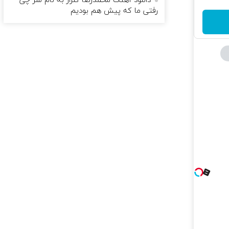
دانلود آهنگ محمدرضا گلزار به نام ﺳﺮ ﭼﻰ
رﻓﺘﻰ ﻣﺎ ﻛﻪ ﭘﻴﺶ ﻫﻢ ﺑﻮدﻳﻢ