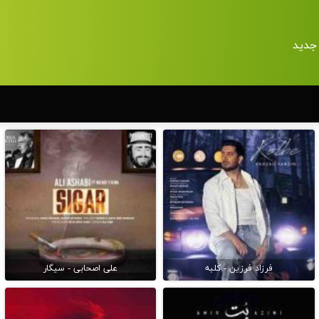
جدید
فرزاد فرزین - کلبه
علی اصحابی - سیگار