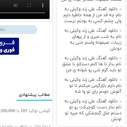
دانلود آهنگ علی زند وکیلی به
نام چه قد من از همه خاطره دارم
ولی چشم كسی به بودنم نیست
دان
دانلود آهنگ علی زند وکیلی به
نام یه شب میرى و از پرهای
زيبات نمیمونه واسم حتی یه
دونش
دانلود آهنگ علی زند وکیلی به
نام بذار تا ها كنم دستاتو با عشق
تو باید گرم شی رو شونه ى من
دانلود آهنگ علی زند وکیلی به
نام دارم بازارگرمی میكنم تا تو
آغوش خودم پای تو وا شه
مطالب پیشنهادی
دانلود آهنگ علی زند وکیلی به
نام بذار دست كوچیكت رو تو
گوشی نوکیا 105 با 1,500,000 تخفیف استثنائی به مدت محدود🔥
دستم مثل گنجشكی كه میره تو
لونش
ابنجا ماشین شاهین خودتو 