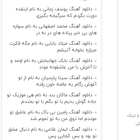
دانلود آهنگ یوسف زمانی به نام اینقده
دورت بگردم که سرگیجه بگیری
دانلود آهنگ محمد اصفهانی به نام سواره
های بی خبر پیاده های در به‌ در
دانلود آهنگ میلاد بابایی به نام مگه فکرت
میزاره بخوابه آتیشم
دانلود آهنگ بابک جهانبخش به نام اومد و
تا آخرش با من عاشقونه موند
دانلود آهنگ سینا پارسیان به نام از تو
آغوش رگام یه عالمه خون رفته
دانلود آهنگ ماکان بند به نام هی موزیک تو
جاده گوش بدیم با تو بگم با تو بخندم
دانلود آهنگ رامین بی باک به نام عاشق تو
و لینک
موندم اما ذوق من به تو تموم شد
اش
دانلود آهنگ ایمان غلامی به نام دﻧﺒﺎل ﻋﺸﻖ
ﺗﻮ ﺑﻮد و ﺑﺲ ﻛﺠﺎﻳﻰ ﭘﺲ