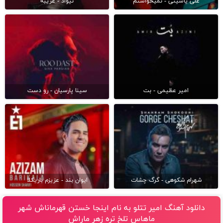
علی یاسینی - نمیخواستم
نیواد - غریبه
امیر عظیمی - بت
سینا پارسیان - رو دست
شهرام شکوهی - گرگ چشات
ایوان بند - عزیزم باریکلا
دانلود آهنگ امیر تتلو به نام اینجا خستن قهرماناش شهر
ماهاس تلخ تره زهر ماراش