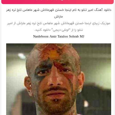
دانلود آهنگ امیر تتلو به نام اینجا خستن قهرماناش شهر ماهاس تلخ تره زهر
ماراش
موزیک زیبای اینجا خستن قهرماناش شهر ماهاس تلخ تره زهر ماراش از
امیر
تتلو
را از “اونلی دیجی” دانلود کنید.
Nardeboon Amir Tataloo Sohrab MJ