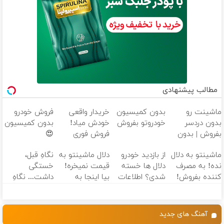
مطالب پیشنهادی
ماشینت رو
بدون کمیسیون
خریدار واقعی
فروش خودرو
بدون دردسر
خودروتو بفروش
خودش میاد!
بدون کمیسیون
بفروش | بدون
فروش فوری
😍
کمسیون 😍
ماشین در همراه
ماشینتو به دلال
از بازدید خودرو
دلال ماشینتو به
نگاهِ قبل،
مکانیک
نده! به مصرف
دلال ها خسته
قیمت نمیخره!
خستگی
کننده بفروش!
شدی؟ اطلاعات
بیا اینجا به
داشت... نگاهِ
بدون پاسخ به
ماشینت رو
قیمت
بعد، انرژی داره
یک تماس
اینجا ثبت کن
بفروش*فقط
🌸 بلفا با 25%
خریدار واقعی*
تخفیف
آهنگ های جدید