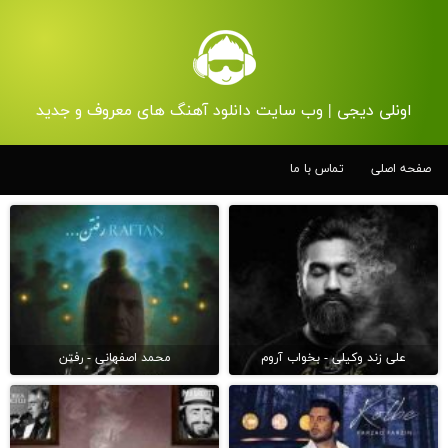
اونلی دیجی | وب سایت دانلود آهنگ های معروف و جدید
صفحه اصلی
تماس با ما
علی زند وکیلی - بخواب آروم
محمد اصفهانی - رفتن