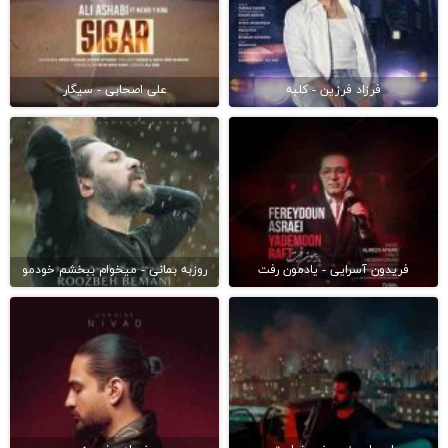
فرزاد فرزین - کلبه
علی اصحابی - سیگار
فریدون آسرایی - یادمون رفت
روزبه بمانی - میخوام ببخشم خودمو