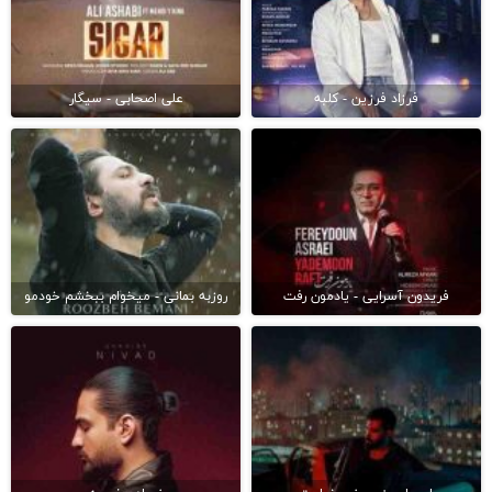
فرزاد فرزین - کلبه
علی اصحابی - سیگار
فریدون آسرایی - یادمون رفت
روزبه بمانی - میخوام ببخشم خودمو