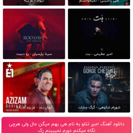
علی یاسینی - نمیخواستم
نیواد - غریبه
امیر عظیمی - بت
سینا پارسیان - رو دست
شهرام شکوهی - گرگ چشات
ایوان بند - عزیزم باریکلا
دانلود آهنگ امیر تتلو به نام هی بهم میگن مال ولی هرچی
نگاه میکنم دورم نمیبینم رک