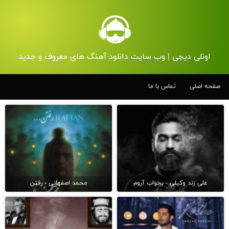
اونلی دیجی | وب سایت دانلود آهنگ های معروف و جدید
صفحه اصلی
تماس با ما
علی زند وکیلی - بخواب آروم
محمد اصفهانی - رفتن