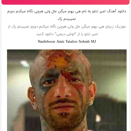
دانلود آهنگ امیر تتلو به نام هی بهم میگن مال ولی هرچی نگاه میکنم دورم
نمیبینم رک
موزیک زیبای هی بهم میگن مال ولی هرچی نگاه میکنم دورم نمیبینم رک از
امیر تتلو
را از “اونلی دیجی” دانلود کنید.
Nardeboon Amir Tataloo Sohrab MJ