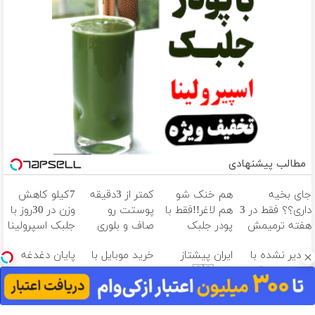
مطالب پیشنهادی
جای بخیه
هم خنک شو
کمتر از 3دقیقه
7کیلو کاهش
داری؟؟ فقط در 3
هم لاغر!!فقط با
پوستت رو
وزن در 30روز با
هفته ترمیمش
پودر جلبک
صاف و بلوری
جلبک اسپرولینا
کن!😍
سبز(فروش ویژه
کن!50%تخفیف
تا دیر نشده با
ایران پیشتاز
خرید موبایل با
پایان دغدغه
فقط امروز)کلیک
تا امشب
کرم ضدچروک
شد!🇮🇷در
اسنپ پی | در ۴
هزینه های
کن
جلبک پوستتو
درمان ریزش مو
قسط بدون سود
دندان پزشکی با
صاف و آینه ای
با این روش
و کارمزد!
پک سفید