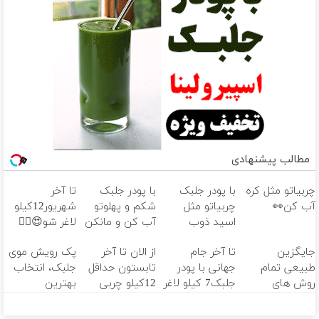
مطالب پیشنهادی
چربیاتو مثل کره
با پودر جلبک
با پودر جلبک
تا آخر
آب کن👀
چربیاتو مثل
شکم و پهلوتو
شهریور12کیلو
اسید ذوب
آب کن و مانکن
لاغر شو😍👌🏻
کن(تخفیف تا
شو(تخفیف تا
جایگزین
تا آخر جام
از الان تا آخر
پک رویش موی
امشب)
امشب)
طبیعی تمام
جهانی با پودر
تابستون حداقل
جلبک، انتخاب
روش های
جلبک7 کیلو لاغر
12کیلو چربی
بهترین
تهاجمی رویش
شو
میسوزونی🧨
ها(تخفیف ویژه)
مو