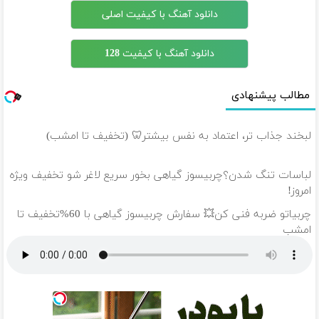
دانلود آهنگ با کیفیت اصلی
دانلود آهنگ با کیفیت 128
مطالب پیشنهادی
لبخند جذاب تر، اعتماد به نفس بیشتر🦷 (تخفیف تا امشب)
لباسات تنگ شدن؟چربیسوز گیاهی بخور سریع لاغر شو تخفیف ویژه
امروز!
چربیاتو ضربه فنی کن💥 سفارش چربیسوز گیاهی با 60%تخفیف تا
امشب