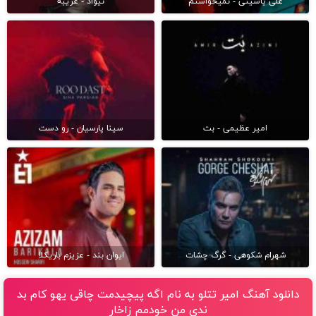
علی یاسینی - نمیخواستم
نیواد - غریبه
امیر عظیمی - بت
سینا پارسیان - رو دست
شهرام شکوهی - گرگ چشات
ایوان بند - عزیزم باریکلا
دانلود آهنگ امیر تتلو به نام اگه پیچیدمت چاقی یهو کام بد
ندی من خودمم زاخار