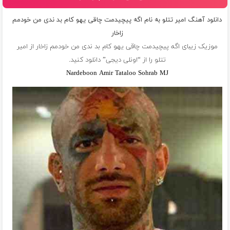
دانلود آهنگ امیر تتلو به نام اگه پیچیدمت چاقی یهو کام بد ندی من خودمم
زاخار
موزیک زیبای اگه پیچیدمت چاقی یهو کام بد ندی من خودمم زاخار از
امیر
تتلو
را از “اونلی دیجی” دانلود کنید.
Nardeboon Amir Tataloo Sohrab MJ