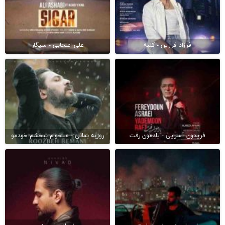
فرزاد فرزین - کلبه
علی اصحابی - سیگار
فریدون آسرایی - یادمون رفت
روزبه بمانی - میخوام ببخشم خودمو