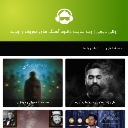
اونلی دیجی | وب سایت دانلود آهنگ های معروف و جدید
صفحه اصلی
تماس با ما
علی زند وکیلی - بخواب آروم
محمد اصفهانی - رفتن