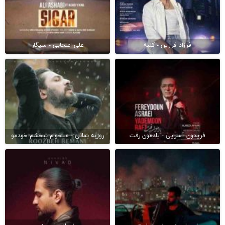
فرزاد فرزین - کلبه
علی اصحابی - سیگار
فریدون آسرایی - یادمون رفت
روزبه بمانی - میخوام ببخشم خودمو