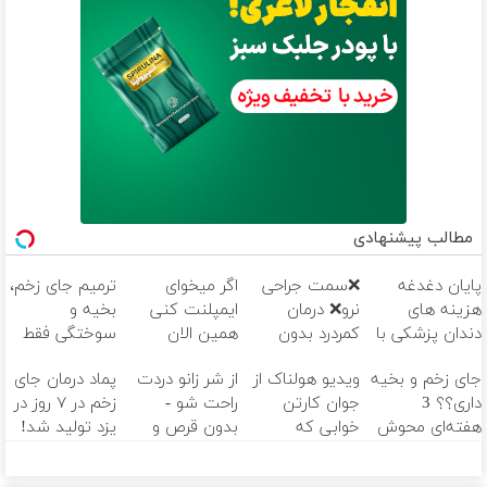
مطالب پیشنهادی
پایان دغدغه
❌سمت جراحی
اگر میخوای
ترمیم جای زخم،
هزینه های
نرو❌ درمان
ایمپلنت کنی
بخیه و
دندان پزشکی با
کمردرد بدون
همین الان
سوختگی فقط
پک سفید
قرص و دارو
وقتشه | فقط با
در 3 هفته!!😍
جای زخم و بخیه
ویدیو هولناک از
از شر زانو دردت
پماد درمان جای
کننده خانگی
۲۵ میلیون
داری؟؟ 3
جوان کارتن
راحت شو -
زخم در ۷ روز در
تومان!!!
هفته‌ای محوش
خوابی که
بدون قرص و
یزد تولید شد!
کن!
میلیاردر شد.
عمل
(مشاوره بگیرید)
آموزش رایگان