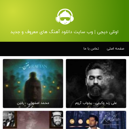
اونلی دیجی | وب سایت دانلود آهنگ های معروف و جدید
صفحه اصلی
تماس با ما
علی زند وکیلی - بخواب آروم
محمد اصفهانی - رفتن