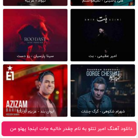
علی یاسینی - نمیخواستم
نیواد - غریبه
امیر عظیمی - بت
سینا پارسیان - رو دست
شهرام شکوهی - گرگ چشات
ایوان بند - عزیزم باریکلا
دانلود آهنگ امیر تتلو به نام چقدر خالیه جات اینجا پهلو من