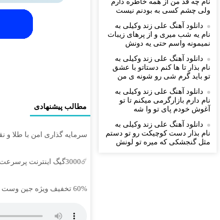
نام چه قد من از همه خاطره دارم
ولی چشم كسی به بودنم نیست
دانلود آهنگ علی زند وکیلی به
نام یه شب میرى و از پرهای زيبات
نمیمونه واسم حتی یه دونش
دانلود آهنگ علی زند وکیلی به
نام بذار تا ها كنم دستاتو با عشق
تو باید گرم شی رو شونه ى من
دانلود آهنگ علی زند وکیلی به
نام دارم بازارگرمی میكنم تا تو
مطالب پیشنهادی
آغوش خودم پای تو وا شه
دانلود آهنگ علی زند وکیلی به
نام بذار دست كوچیكت رو تو دستم
سرمایه گذاری امن با طلا و نقر
مثل گنجشكی كه میره تو لونش
☄️3000گیگ اینترنت پرسرعت 6 ماههه فقط ماهی 100هزارتومان!!
60% تخفیف ویژه جین وست + خرید در4 قسطه