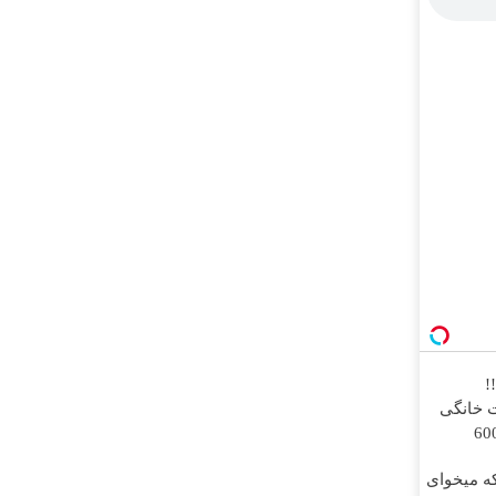
!
رنت خانگی
 روزه فقط 600
که میخوای