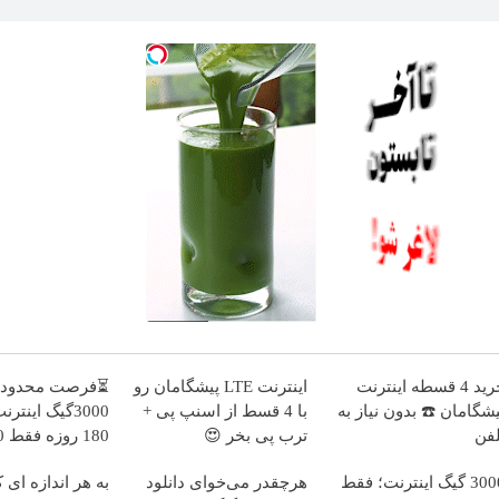
خرید 4 قسطه اینترنت
اینترنت LTE پیشگامان رو
⏳فرصت محدود!
یشگامان ☎️ بدون نیاز به
با 4 قسط از اسنپ پی +
3000گیگ اینت
لفن
ترب پی بخر 😍
180
هزارتومان!!
3000 گیگ اینترنت؛ فقط
هرچقدر می‌خوای دانلود
به هر اندازه ای 