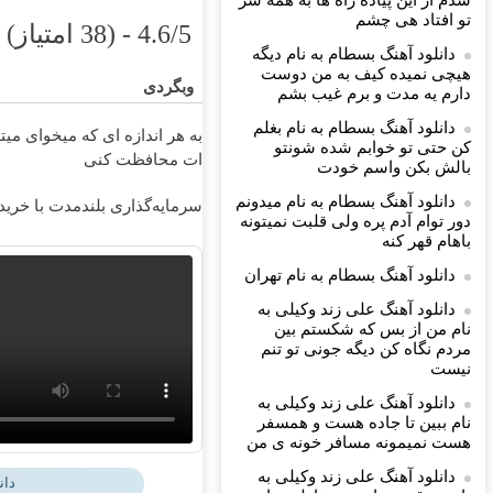
شدم از این پیاده راه ها به همه سر
تو افتاد هی چشم
4.6/5 - (38 امتیاز)
دانلود آهنگ بسطام به نام دیگه
هیچی نمیده کیف به من دوست
وبگردی
دارم یه مدت و برم غیب بشم
دانلود آهنگ بسطام به نام بغلم
به هر اندازه ای که میخوای می
کن حتی تو خوابم شده شونتو
ات محافظت کنی
بالش بکن واسم خودت
دانلود آهنگ بسطام به نام میدونم
سرمایه‌گذاری بلندمدت با خرید ط
دور توام آدم پره ولی قلبت نمیتونه
باهام قهر کنه
دانلود آهنگ بسطام به نام تهران
دانلود آهنگ علی زند وکیلی به
نام من از بس كه شكستم بین
مردم نگاه كن دیگه جونى تو تنم
نیست
دانلود آهنگ علی زند وکیلی به
نام ببین تا جاده هست و همسفر
هست نمیمونه مسافر خونه ی من
دانلود آهنگ علی زند وکیلی به
دان