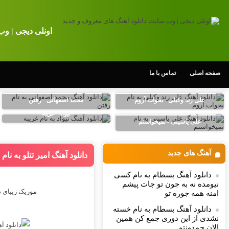
اونلی دیجی | وب
صفحه اصلی
تماس با ما
علی زند وکیلی - بخواب آروم
محمد اصفهانی - رفتن
نیواد - غریبه
علی یاسینی - نمیخواستم
آهنگ های جدید
دانلود آهنگ امیر تتلو به ن
دانلود آهنگ بسطام به نام کسی
نیومده نه به جون تو جات پیشم
موزیک زیبای 
امنه همه جوره تو
دانلود آهنگ بسطام به نام خسته
نشدی از این دوری جمع کن همین
الان چمدونتو