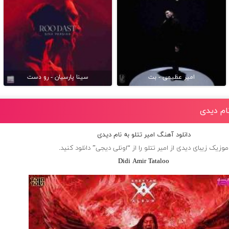
امیر عظیمی - بت
سینا پارسیان - رو دست
نام دیدی
دانلود آهنگ امیر تتلو به نام دیدی
موزیک زیبای دیدی از
امیر تتلو
را از “اونلی دیجی” دانلود کنید.
Didi Amir Tataloo