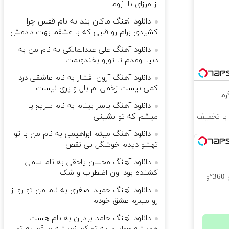
از مرزای نا آروم
دانلود آهنگ ماکان بند به نام قفس چرا
کشیدی برام رو قلبی که با عشقم بهت دادمش
دانلود آهنگ علی عبدالمالکی به نام من به
دنیا اومدم تا تورو‌ بخندونمت
دانلود آهنگ آرون افشار به نام عاشقی درد
کمی نیست زخمی ام بال و پری نیست
دانلود آهنگ یاسر بینام به نام سریع پا
رزان شد !!!! خرید اکانت NANO BANANA با تخفیف
میشم که تو بشینی
دانلود آهنگ میثم ابراهیمی به نام من با تو
تهشو دیدم خوشگل بی نقص
دانلود آهنگ محسن یاحقی به نام سمی
کشنده بود اون اضطراب و شک
دوربین مداربسته پانوراما👈🏻 قابلیت چرخش 360°و
دانلود آهنگ حمید اصغری به نام من تو رو از
رو میبرم عشق خودم
دانلود آهنگ حامد برادران به نام هست