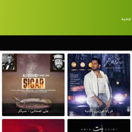
جدید
فرزاد فرزین - کلبه
علی اصحابی - سیگار