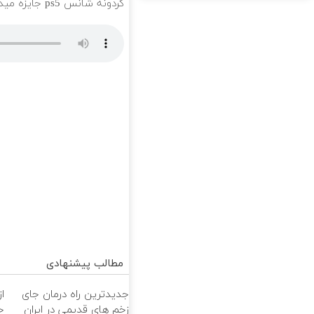
گردونه شانس ps5 جایزه میده 🔥
مطالب پیشنهادی
جدیدترین راه درمان جای
ا
زخم های قدیمی در ایران
خ