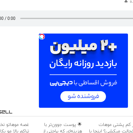
ز کم پشتی موهات
🌟 پوست جوون‌تر با
غصه موهاتو نخور!
جالت میکشی؟ اینجا با
هزینه‌ای که براحتی از
تراکم بالا مو بک