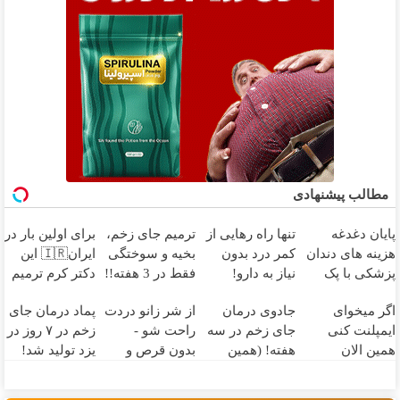
مطالب پیشنهادی
پایان دغدغه
تنها راه رهایی از
ترمیم جای زخم،
برای اولین بار در
هزینه های دندان
کمر درد بدون
بخیه و سوختگی
ایران🇮🇷 این
پزشکی با پک
نیاز به دارو!
فقط در 3 هفته!!
دکتر کرم ترمیم
سفید کننده
(◂پرسش‌نامه)
😍
کننده 23 روزه
اگر میخوای
جادوی درمان
از شر زانو دردت
پماد درمان جای
خانگی
ساخت!
ایمپلنت کنی
جای زخم در سه
راحت شو -
زخم در ۷ روز در
همین الان
هفته! (همین
بدون قرص و
یزد تولید شد!
وقتشه | فقط با
حالا رایگان
عمل
(مشاوره بگیرید)
۲۵ میلیون
صحبت کنید)