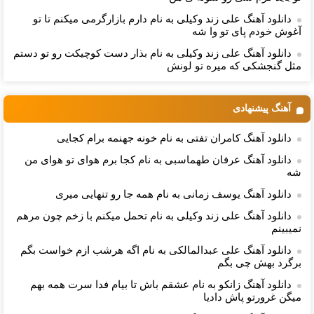
دانلود آهنگ علی زند وکیلی به نام دارم بازارگرمی میكنم تا تو
آغوش خودم پای تو وا شه
دانلود آهنگ علی زند وکیلی به نام بذار دست كوچیكت رو تو دستم
مثل گنجشكی كه میره تو لونش
آهنگ پیشنهادی
دانلود آهنگ کامران تفتی به نام خونه جهنمه برام کجایی
دانلود آهنگ عرفان طهماسبی به نام کجا برم هوای تو هوای من
شه
دانلود آهنگ یوسف زمانی به نام همه جا رو تنهایی میری
دانلود آهنگ علی زند وکیلی به نام ﺗﺤﻤﻞ ﻣﻴﻜﻨﻢ ﺑﺎ زﺧﻢ ﭼﻮن ﻣﺮﻫﻢ
ﻧﻤﻴﺒﻴﻨﻢ
دانلود آهنگ علی عبدالمالکی به نام اگه هرشب ازم خواست بگم
برگرد بهش چی بگم
دانلود آهنگ زانکو به نام عشقم باش تا بیام فدا سرت همه بهم
میگن غرورتو پاش دادیا