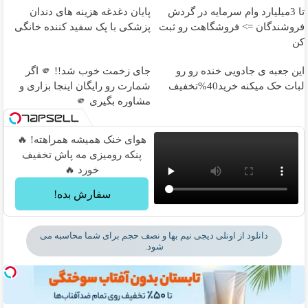
تا 3میلیارد وام سرمایه در گردش
پایان دغدغه هزینه های دندان
فروشندگان => فروشگاهت رو ثبت
پزشکی با پک سفید کننده خانگی
کن
این جعبه ی جادویی خنده رو رو
جای زخمت خوب شد!! 🫵 اگر
لبات حک میکنه خرید40%تخفیف
شمارت رو رایگان اینجا بزاری و
مشاوره بگیری 🫵
هوای خنک همیشه همراهته! 🔥
پنکه رومیزی مه پاش تخفیف
خورد 🔥
سفارش بده!
دانلود از اونلی دیجی نیم بها و نصف حجم برای شما محاسبه می
شود.