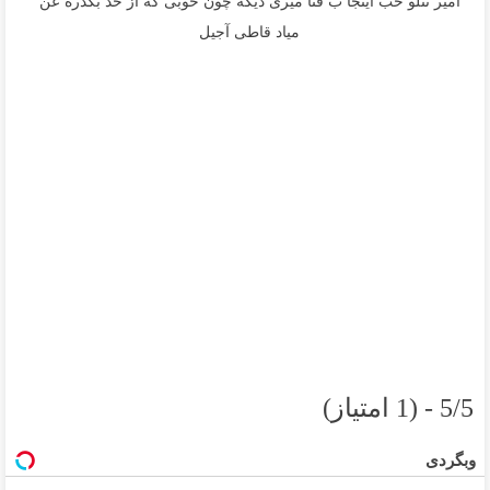
امیر تتلو خب اینجا ب فنا میری دیگه چون خوبی که از حد بگذره عن
میاد قاطی آجیل
5/5 - (1 امتیاز)
وبگردی