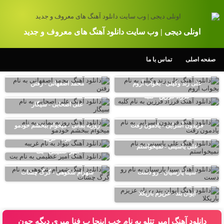
اونلی دیجی | وب سایت دانلود آهنگ های معروف و جدید
صفحه اصلی
تماس با ما
علی زند وکیلی - بخواب آروم
محمد اصفهانی - رفتن
فرزاد فرزین - کلبه
علی اصحابی - سیگار
فریدون آسرایی - یادمون رفت
روزبه بمانی - میخوام ببخشم خودمو
نیواد - غریبه
علی یاسینی - نمیخواستم
امیر عظیمی - بت
سینا پارسیان - رو دست
شهرام شکوهی - گرگ چشات
ایوان بند - عزیزم باریکلا
دانلود آهنگ امیر تتلو به نام خب اینجا ب فنا میری دیگه چون