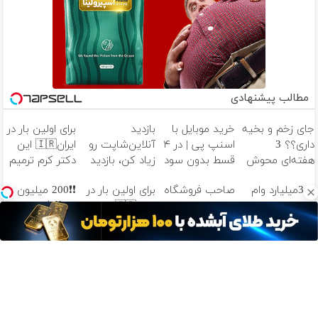
مطالب پیشنهادی
جای زخم و بخیه
خرید موبایل با
بازدید
برای اولین بار در
داری؟؟ 3
اسنپ پی | در ۴
آنلاین‌شاپت رو
ایران🇮🇷 این
هفته‌ای محوش
قسط بدون سود
زیاد کن، بازدید
دکتر کرم ترمیم
کن!
و کارمزد!
بالاتر = درآمد
کننده 23 روزه
تا 3میلیارد وام
صاحب فروشگاه
برای اولین بار در
❗❗200 میلیون
بیشتر
ساخت!
سرمایه در
هستی؟ وام تا
ایران🇮🇷 این
وام❗❗ فقط با
گردش
۳ میلیارد تومان
دکتر کرم ترمیم
احراز هویت
فروشندگان =>
بگیر
کننده 23 روزه
فروشگاهت رو
ساخت!
ثبت کن
آهنگ های جدید
دانلود آهنگ بسطام به نام کسی نیومده نه به جون تو جات