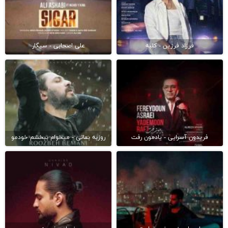
فرزاد فرزین - کلبه
علی اصحابی - سیگار
فریدون آسرایی - یادمون رفت
روزبه بمانی - میخوام ببخشم خودمو