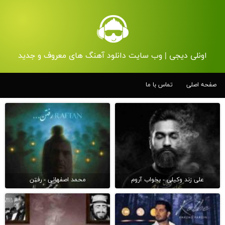
اونلی دیجی | وب سایت دانلود آهنگ های معروف و جدید
صفحه اصلی
تماس با ما
علی زند وکیلی - بخواب آروم
محمد اصفهانی - رفتن