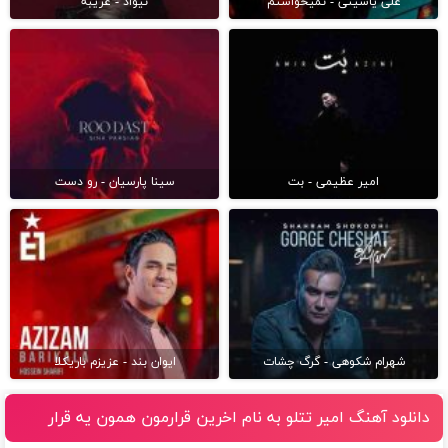
علی یاسینی - نمیخواستم
نیواد - غریبه
امیر عظیمی - بت
سینا پارسیان - رو دست
شهرام شکوهی - گرگ چشات
ایوان بند - عزیزم باریکلا
دانلود آهنگ امیر تتلو به نام اخرین قرارمون همون یه قرار