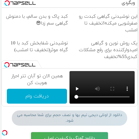
وبگردی
این نوشیدنی گیاهی کبدت رو
کبد پاک و بدن سالم، با دمنوش
صفرشویی میکنه!تخفیف تا
گیاهی سم زدا😎
امشب
یک روش نوین و گیاهی
نوشیدنی شفابخش کبد با 10
امیدوارکننده برای رفع مشکلات
گیاه موثر(تخفیف تا امشب)
کبدی55%تخفیف
همین الان تو آبان تتر احراز
هویت کن
دریافت وام
دانلود از اونلی دیجی نیم بها و نصف حجم برای شما محاسبه می
شود.
دانلود آهنگ با کیفیت اصلی