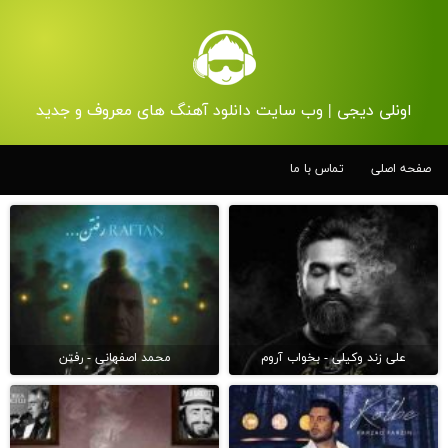
اونلی دیجی | وب سایت دانلود آهنگ های معروف و جدید
صفحه اصلی
تماس با ما
علی زند وکیلی - بخواب آروم
محمد اصفهانی - رفتن