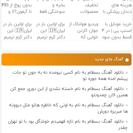
هزینه های
تخفیف
بخیه و
بدون پوچ از PS5
دندان پزشکی با
محصولات
سوختگی فقط
تا آیفون17 و
پک سفید
لاغری؛ یک قدم
در 3 هفته!!😍
بیت کوین 🔥
خرید موبایل با
ویدیو هولناک از
برای اولین بار در
برای اولین بار در
کننده خانگی
نزدیک‌تر به
اسنپ پی | در ۴
جوان کارتن
ایران🇮🇷 این
ایران🇮🇷 این
شروع کاهش
قسط بدون سود
خوابی که
دکتر کرم ترمیم
دکتر کرم ترمیم
وزن
و کارمزد!
میلیاردر شد.
کننده 23 روزه
کننده 23 روزه
آموزش رایگان
ساخت!
ساخت!
آهنگ های جدید
دانلود آهنگ بسطام به نام کسی نیومده نه به جون تو جات
پیشم امنه همه جوره تو
دانلود آهنگ بسطام به نام خسته نشدی از این دوری جمع کن
همین الان چمدونتو
دانلود آهنگ بسطام به نام به اونی که خاطره هاتو مثل دیوونه
ها میریزه دورش
دانلود آهنگ بسطام به نام تازه فهمیدم خوشگل بود با تو تهران
چقدر