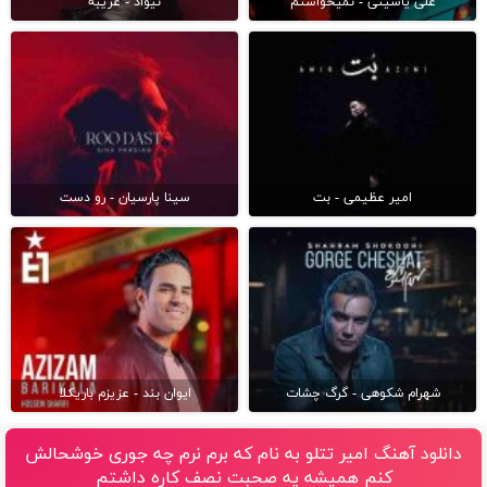
علی یاسینی - نمیخواستم
نیواد - غریبه
امیر عظیمی - بت
سینا پارسیان - رو دست
شهرام شکوهی - گرگ چشات
ایوان بند - عزیزم باریکلا
دانلود آهنگ امیر تتلو به نام که برم نرم چه جوری خوشحالش
کنم همیشه یه صحبت نصف کاره داشتم