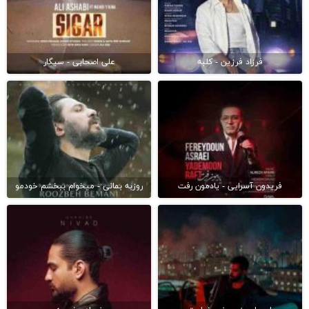
فرزاد فرزین - کلبه
علی اصحابی - سیگار
فریدون آسرایی - یادمون رفت
روزبه بمانی - میخوام ببخشم خودمو