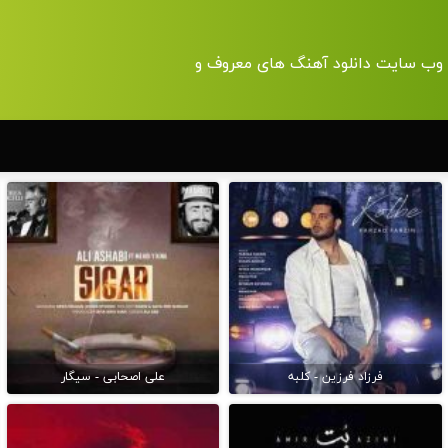
| وب سایت دانلود آهنگ های معروف و
فرزاد فرزین - کلبه
علی اصحابی - سیگار