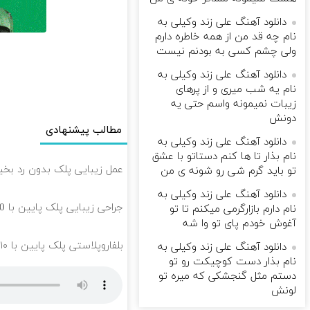
دانلود آهنگ علی زند وکیلی به
نام چه قد من از همه خاطره دارم
ولی چشم كسی به بودنم نیست
دانلود آهنگ علی زند وکیلی به
نام یه شب میرى و از پرهای
زيبات نمیمونه واسم حتی یه
دونش
مطالب پیشنهادی
دانلود آهنگ علی زند وکیلی به
نام بذار تا ها كنم دستاتو با عشق
عمل زیبایی پلک بدون رد بخیه 🎁 ۱۰ میلیون تومان ت
تو باید گرم شی رو شونه ى من
دانلود آهنگ علی زند وکیلی به
جراحی زیبایی پلک پایین با 10 میلیون تخفیف ویژه فقط 35 ✨
نام دارم بازارگرمی میكنم تا تو
آغوش خودم پای تو وا شه
بلفاروپلاستی پلک پایین با ۱۰ میلیون تخفیف فقط 3۵ میلیون 👀
دانلود آهنگ علی زند وکیلی به
نام بذار دست كوچیكت رو تو
دستم مثل گنجشكی كه میره تو
لونش