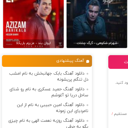
شهرام شکوهی - گرگ چشات
ایوان بند - عزیزم باریکلا
آهنگ پیشنهادی
ت
دانلود آهنگ بابک جهانبخش به نام امشب
دل تنگم پریشونه
ود کنید.
دانلود آهنگ حمید عسکری به نام رو شنای
ساحل دریا تو آغوشم
دانلود آهنگ امین حبیبی به نام از این
نامردیای این زمونه
ک مستقیم
/
دانلود آهنگ روزبه نعمت الهی به نام چیزی
بگو یه حرفی