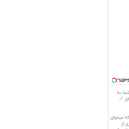
ما به
ار ✅
که میخوای
 از