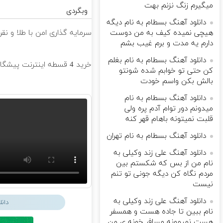
میگیرم زنگ نزنم بهت
وبگردی
دانلود آهنگ بسطام به نام دیگه
هیچی نمیده کیف به من دوست
سرمایه گذاری امن با طلا و نقر
دارم یه مدت و برم غیب بشم
دانلود آهنگ بسطام به نام بغلم
خرید 4 قسطه اینترنت پیشگامان ☎️ بدون نیاز به تلفن
کن حتی تو خوابم شده شونتو
بالش بکن واسم خودت
دانلود آهنگ بسطام به نام
میدونم دور توام آدم پره ولی
قلبت نمیتونه باهام قهر کنه
دانلود آهنگ بسطام به نام تهران
دانلود آهنگ علی زند وکیلی به
نام من از بس كه شكستم بین
مردم نگاه كن دیگه جونى تو تنم
نیست
دانلود آهنگ علی زند وکیلی به
دان
نام ببین تا جاده هست و همسفر
هست نمیمونه مسافر خونه ی من