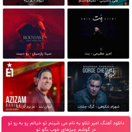
علی یاسینی - نمیخواستم
نیواد - غریبه
امیر عظیمی - بت
سینا پارسیان - رو دست
شهرام شکوهی - گرگ چشات
ایوان بند - عزیزم باریکلا
دانلود آهنگ امیر تتلو به نام می شینم تو خیالم رو به رو تو
در گوشم چیزهای خوب بگو تو