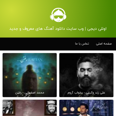
اونلی دیجی | وب سایت دانلود آهنگ های معروف و جدید
صفحه اصلی
تماس با ما
علی زند وکیلی - بخواب آروم
محمد اصفهانی - رفتن