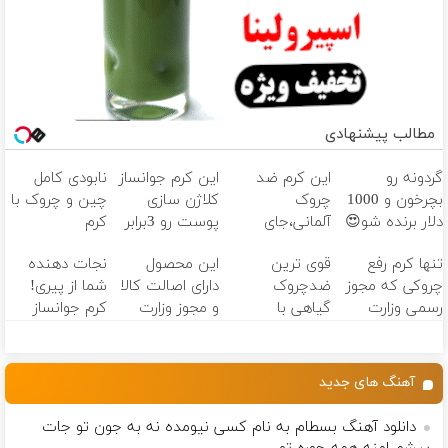
مطالب پیشنهادی
گردونه رو
این کرم ضد
این کرم جوانساز
نابودی کامل
بچرخون و 1000
چروک
کلاژن سازی
چین و چروک با
دلار برنده شو😍
آلمانی،جای
پوست رو 3برابر
کرم
بوتاکس رو برات
میکنه50%تخفیف
آلمانی۴۰٪تخفیف
تنها کرم رفع
قوی ترین
این محصول
نجات دهنده
پر میکنه!
🔥
چروکی که مجوز
ضدچروک
دارای اصالت کالا
شما از پیری!
تخفیف تا
رسمی وزارت
گیاهی با
و مجوز وزارت
کرم جوانساز
امشب
بهداشت دارد
تخفیف ویژه
بهداشت
جلبک50%تخفیف
فقط تا امشب
است(55%تخفیف)
آهنگ های جدید
دانلود آهنگ بسطام به نام کسی نیومده نه به جون تو جات