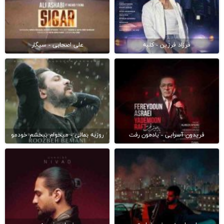
فرزاد فرزین - کلبه
علی اصحابی - سیگار
فریدون آسرایی - یادمون رفت
روزبه بمانی - میخوام ببخشم خودمو