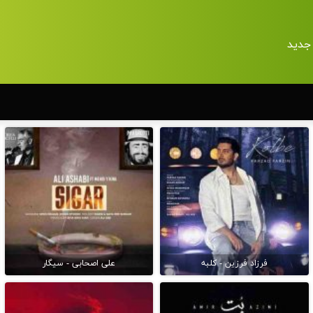
جدید
فرزاد فرزین - کلبه
علی اصحابی - سیگار