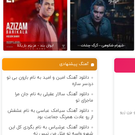
شهرام شکوهی - گرگ چشات
ایوان بند - عزیزم باریکلا
آهنگ پیشنهادی
دانلود آهنگ امین و امید به نام بارون بی تو
دردسر سازه
دانلود آهنگ سالار عقیلی به نام جان مرا
ماجرای تو
دانلود آهنگ سیامک عباسی به نام عشقش
 بزن زرو
از رو عادت همرنگ جماعت بود
دانلود آهنگ عرشیاس به نام بگردی کل این
شهرو واسه تو مثل من نیس نه