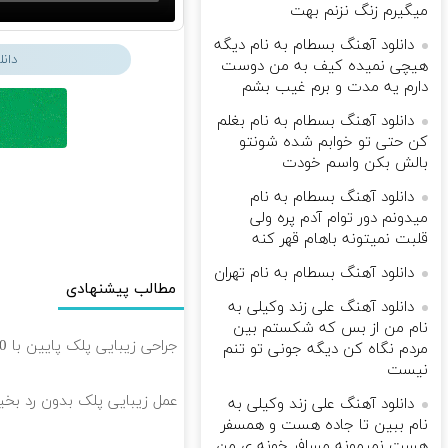
میگیرم زنگ نزنم بهت
دانلود آهنگ بسطام به نام دیگه
دان
هیچی نمیده کیف به من دوست
دارم یه مدت و برم غیب بشم
دانلود آهنگ بسطام به نام بغلم
کن حتی تو خوابم شده شونتو
بالش بکن واسم خودت
دانلود آهنگ بسطام به نام
میدونم دور توام آدم پره ولی
قلبت نمیتونه باهام قهر کنه
دانلود آهنگ بسطام به نام تهران
مطالب پیشنهادی
دانلود آهنگ علی زند وکیلی به
نام من از بس كه شكستم بین
جراحی زیبایی پلک پایین با 10 میلیون تخفیف ویژه فقط 35 ✨
مردم نگاه كن دیگه جونى تو تنم
نیست
عمل زیبایی پلک بدون رد بخیه 🎁 ۱۰ میلیون تومان ت
دانلود آهنگ علی زند وکیلی به
نام ببین تا جاده هست و همسفر
هست نمیمونه مسافر خونه ی من