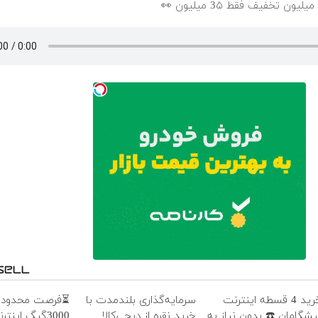
خرید 4 قسطه اینترنت
سرمایه‌گذاری بلندمدت با
⏳فرصت محدود!
یشگامان ☎️ بدون نیاز به
خرید نقره از دیجی‌کالا
3000گیگ اینت