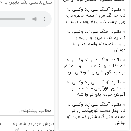
بلفاروپلاستی پلک پایین با ۱۰ میلیون تخفیف فقط 3۵ میلیون 👀
دانلود آهنگ علی زند وکیلی به
نام چه قد من از همه خاطره دارم
ولی چشم كسی به بودنم نیست
دانلود آهنگ علی زند وکیلی به
نام یه شب میرى و از پرهای
زيبات نمیمونه واسم حتی یه
دونش
دانلود آهنگ علی زند وکیلی به
نام بذار تا ها كنم دستاتو با عشق
تو باید گرم شی رو شونه ى من
دانلود آهنگ علی زند وکیلی به
نام دارم بازارگرمی میكنم تا تو
آغوش خودم پای تو وا شه
دانلود آهنگ علی زند وکیلی به
نام بذار دست كوچیكت رو تو
مطالب پیشنهادی
دستم مثل گنجشكی كه میره تو
لونش
فروش خودروی شما به
بهترین قیمت بازار ✅
پ