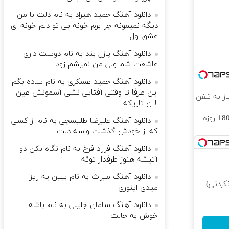
دانلود آهنگ حمید هیراد به نام دلت با من
دیگه نمیمونه چرا برم خونه بی تو دلم خونه ای
عشق اول
دانلود آهنگ پازل بند به نام دوست داری
عاشقت شم ولی من نمیشم زود
دانلود آهنگ حمید عسکری به نام ساده بگم
این طرفا تا وقتی آفتابی نشی آسمونش عین
الان تاریکه
⏳فرصت محدود!! 3000گیگ اینترنت خانگی 180 روزه
دانلود آهنگ علیرضا طلیسچی به نام از کسی
که از خودش گذشت واسه دلت
دانلود آهنگ فرزاد فرخ به نام نگاه بکن دو
آتیشه هنوز طرفدار توئه
دانلود آهنگ میراث به نام ببین یه ریز
کردنی)
میدی اینوری
دانلود آهنگ سامان جلیلی به نام باشه
خوش به حالت