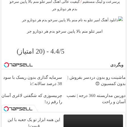
پرسرعت و لینک مستقیم
/
کیفیت عالی آهنگ امیر تتلو منم بالا پایین سرخو
بدم هر دوتارو جر
امیر تتلو منم بالا پایین سرخو بدم هر دوتارو جر
4.4/5 - (20 امتیاز)
وبگردی
ماشینت رو بدون دردسر بفروش |
سرمایه گذاری بدون ریسک با سود
بدون کمسیون 😍
38 درصد سالانه📈
دوربین مداربسته 360 درجه | نصب
چربیسوزی که شگفتی لاغری آسان
آسان و راحت
را رقم زد!
این همه ابزار تو یک جعبه با این
قیمت!