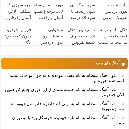
ماشینت رو
سرمایه گذاری
دوربین مداربسته
چربیسوزی که
بدون دردسر
بدون ریسک با
360 درجه | نصب
شگفتی لاغری
بفروش | بدون
سود 38 درصد
آسان و راحت
آسان را رقم زد!
کمسیون 😍
سالانه📈
دلال ماشینتو به
ماشینتو به دلال
میخوایی
فروش خودرو
قیمت نمیخره!
نده! به مصرف
ماشینت رو
بدون کمیسیون
بیا اینجا به قیمت
کننده بفروش!
بدون دردسر
😍
بفروش*فقط
بدون پاسخ به
بفروشی؟ بدون
خریدار واقعی*
یک تماس
کمیسیون
آهنگ های جدید
دانلود آهنگ بسطام به نام کسی نیومده نه به جون تو جات پیشم
امنه همه جوره تو
دانلود آهنگ بسطام به نام خسته نشدی از این دوری جمع کن همین
الان چمدونتو
دانلود آهنگ بسطام به نام به اونی که خاطره هاتو مثل دیوونه ها
میریزه دورش
دانلود آهنگ بسطام به نام تازه فهمیدم خوشگل بود با تو تهران
چقدر