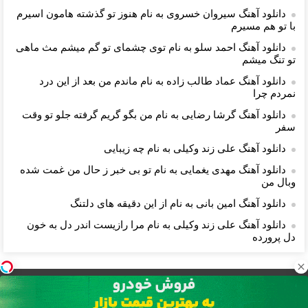
دانلود آهنگ سیروان خسروی به نام هنوز تو گذشته هامون اسیرم
با تو هم مسیرم
دانلود آهنگ احمد سلو به نام توی چشمای تو گم میشم مث ماهی
تو تنگ میشم
دانلود آهنگ عماد طالب زاده به نام ماندم من بعد از این درد
نمردم چرا
دانلود آهنگ گرشا رضایی به نام من بگو گریم گرفته جلو تو وقت
سفر
دانلود آهنگ علی زند وکیلی به نام چه زیبایی
دانلود آهنگ مهدی یغمایی به نام تو بی خبر ز حال من غمت شده
وبال من
دانلود آهنگ امین بانی به نام از این دقیقه های دلتنگ
دانلود آهنگ علی زند وکیلی به نام ﻣﺮا رازﻳﺴﺖ اﻧﺪر دل ﺑﻪ ﺧﻮن
دل ﭘﺮورده
بگذار زندگی مانند موسیقی باشد و مرگ یک نت ناگفته...