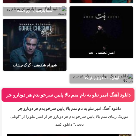
سینا پارسیان - رو دست
امیر عظیمی - بت
شهرام شکوهی - گرگ چشات
ایوان بند - عزیزم باریکلا
دانلود آهنگ امیر تتلو به نام منم بالا پایین سرخو بدم هر دوتارو جر
دانلود آهنگ امیر تتلو به نام منم بالا پایین سرخو بدم هر دوتارو جر
موزیک زیبای منم بالا پایین سرخو بدم هر دوتارو جر از
امیر تتلو
را از “اونلی
دیجی” دانلود کنید.