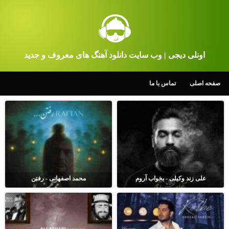
اونلی دیجی | وب سایت دانلود آهنگ های معروف و جدید
صفحه اصلی
تماس با ما
علی زند وکیلی - بخواب آروم
محمد اصفهانی - رفتن