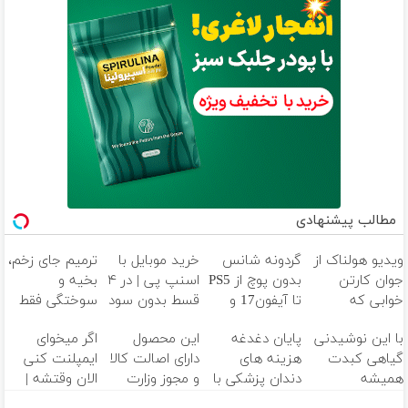
مطالب پیشنهادی
ویدیو هولناک از
گردونه شانس
خرید موبایل با
ترمیم جای زخم،
جوان کارتن
بدون پوچ از PS5
اسنپ پی | در ۴
بخیه و
خوابی که
تا آیفون17 و
قسط بدون سود
سوختگی فقط
میلیاردر شد.
بیت کوین 🔥
و کارمزد!
در 3 هفته!!😍
با این نوشیدنی
پایان دغدغه
این محصول
اگر میخوای
آموزش رایگان
گیاهی کبدت
هزینه های
دارای اصالت کالا
ایمپلنت کنی
همیشه
دندان پزشکی با
و مجوز وزارت
الان وقتشه |
پرقدرته55%تخفیف
پک سفید
بهداشت
فقط با ۲۵