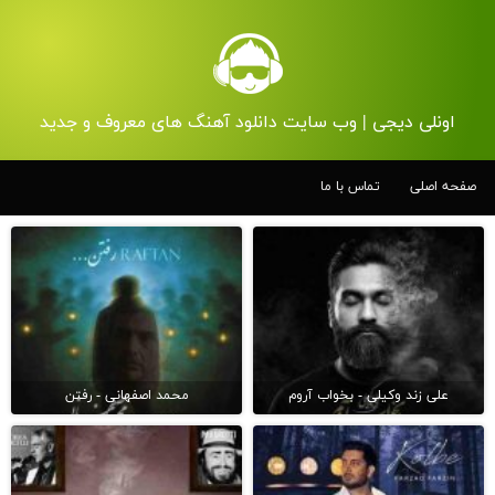
اونلی دیجی | وب سایت دانلود آهنگ های معروف و جدید
صفحه اصلی
تماس با ما
علی زند وکیلی - بخواب آروم
محمد اصفهانی - رفتن