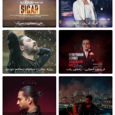
فرزاد فرزین - کلبه
علی اصحابی - سیگار
فریدون آسرایی - یادمون رفت
روزبه بمانی - میخوام ببخشم خودمو