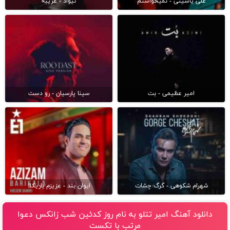
علی یاسینی - نمیخواستم
نیواد - غریبه
امیر عظیمی - بت
سینا پارسیان - رو دست
شهرام شکوهی - گرگ چشات
ایوان بند - عزیزم باریکلا
دانلود آهنگ امیر تتلو به نام روز کدئین شب زانکس دعوا
مرتب با تکست