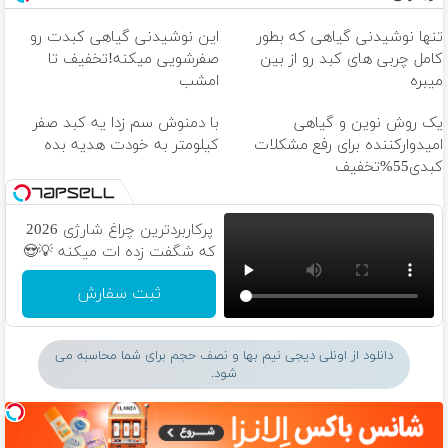
تنها نوشیدنی گیاهی که بطور
این نوشیدنی گیاهی کبدت رو
کامل چربی های کبد رو از بین
صفرشویی میکنه!تخفیف تا
میبره
امشب
یک روش نوین و گیاهی
با دمنوش سم زدا یه کبد صفر
امیدوارکننده برای رفع مشکلات
کیلومتر به خودت هدیه بده
کبدی55%تخفیف
پرکاربردترین چراغ شارژی 2026
که شگفت زده ات میکنه 💡😍
ثبت سفارش
دانلود از اونلی دیجی نیم بها و نصف حجم برای شما محاسبه می
شود.