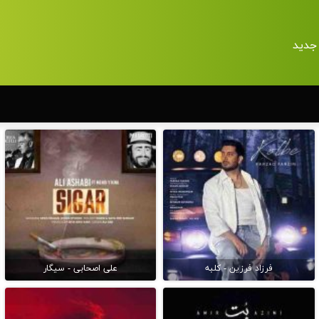
جدید
فرزاد فرزین - کلبه
علی اصحابی - سیگار