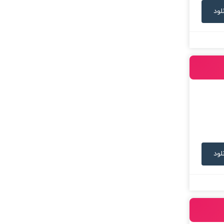
لود
لود