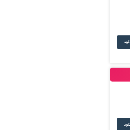
لود
لود