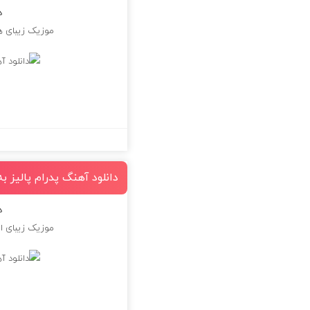
د
موزیک زیبای ه
دانلود آهنگ پدرام پالیز ب
د
موزیک زیبای ای