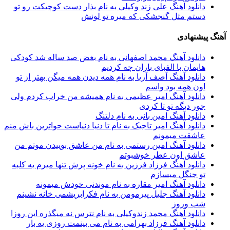
دانلود آهنگ علی زند وکیلی به نام بذار دست كوچیكت رو تو
دستم مثل گنجشكی كه میره تو لونش
آهنگ پیشنهادی
دانلود آهنگ محمد اصفهانی به نام بغض صد ساله شد کودکی
هایمان با الفبای باران چه کردیم
دانلود آهنگ آصف آریا به نام همه دیدن همه میگن بهتر از تو
اون همه بود واسم
دانلود آهنگ امیر عظیمی به نام همیشه من خراب کردم ولی
جور دیگه تو تا کردی
دانلود آهنگ امین بانی به نام دلتنگ
دانلود آهنگ امیر‌ تاجیک به نام تا دنیا دنیاست حواترین باش منم
عاشقت میمونم
دانلود آهنگ امین رستمی به نام من عاشق بوییدن موتم من
عاشق اون عطر خوشبوتم
دانلود آهنگ فرزاد فرزین به نام خونه پرش تنها میرم یه کلبه
تو جنگل میسازم
دانلود آهنگ امیر مقاره به نام موندنی خودش میمونه
دانلود آهنگ جلیل پیرمومن به نام فکرابریشمی خانه نشینم
شب وروز
دانلود آهنگ محمد زندوکیلی به نام نترس نه میگذره این روزا
دانلود آهنگ فرزاد بهرامی به نام می بینمت روزی یه بار