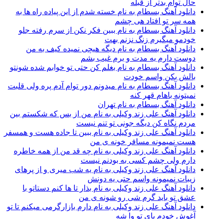
حال توام بدتر از قبله
دانلود آهنگ بسطام به نام خسته شدم از این پیاده راه ها به
همه سر تو افتاد هی چشم
دانلود آهنگ بسطام به نام ببین فکر نکن از سرم رفته جلو
خودمو میگیرم زنگ نزنم بهت
دانلود آهنگ بسطام به نام دیگه هیچی نمیده کیف به من
دوست دارم یه مدت و برم غیب بشم
دانلود آهنگ بسطام به نام بغلم کن حتی تو خوابم شده شونتو
بالش بکن واسم خودت
دانلود آهنگ بسطام به نام میدونم دور توام آدم پره ولی قلبت
نمیتونه باهام قهر کنه
دانلود آهنگ بسطام به نام تهران
دانلود آهنگ علی زند وکیلی به نام من از بس كه شكستم بین
مردم نگاه كن دیگه جونى تو تنم نیست
دانلود آهنگ علی زند وکیلی به نام ببین تا جاده هست و همسفر
هست نمیمونه مسافر خونه ی من
دانلود آهنگ علی زند وکیلی به نام چه قد من از همه خاطره
دارم ولی چشم كسی به بودنم نیست
دانلود آهنگ علی زند وکیلی به نام یه شب میرى و از پرهای
زيبات نمیمونه واسم حتی یه دونش
دانلود آهنگ علی زند وکیلی به نام بذار تا ها كنم دستاتو با
عشق تو باید گرم شی رو شونه ى من
دانلود آهنگ علی زند وکیلی به نام دارم بازارگرمی میكنم تا تو
آغوش خودم پای تو وا شه